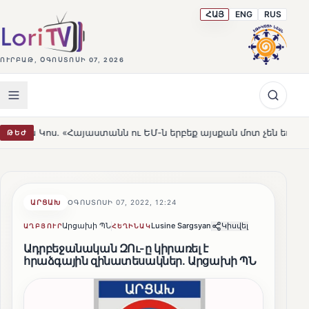
ՀԱՅ
ENG
RUS
ՈՒՐԲԱԹ, ՕԳՈՍՏՈՍԻ 07, 2026
. «Հայաստանն ու ԵՄ-ն երբեք այսքան մոտ չեն եղել»
Լ
ԹԵԺ
HOT
ԱՐՑԱԽ
ՕԳՈՍՏՈՍԻ 07, 2022, 12:24
Արցախի ՊՆ
Lusine Sargsyan
Կիսվել
ԱՂԲՅՈՒՐ
ՀԵՂԻՆԱԿ
Ադրբեջանական ԶՈւ-ը կիրառել է
հրաձգային զինատեսակներ. Արցախի ՊՆ