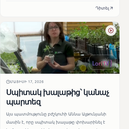
Դիտել
ՄԱՅԻՍԻ 17, 2026
Սպիտակ խալաթից՝ կանաչ
պարտեզ
Այս պատմությունը բժշկուհի Աննա Ալթունյանի
մասին է, որը սպիտակ խալաթը փոխարինել է