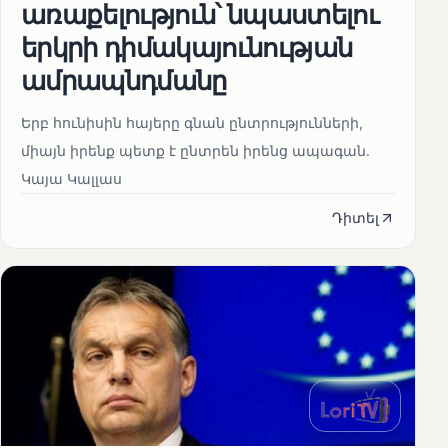
առաքելություն՝ նպաստելու
երկրի դիմակայունության
ամրապնդմանը
Երբ հունիսին հայերը գնան ընտրությունների,
միայն իրենք պետք է ընտրեն իրենց ապագան.
Կայա Կալլաս
Դիտել