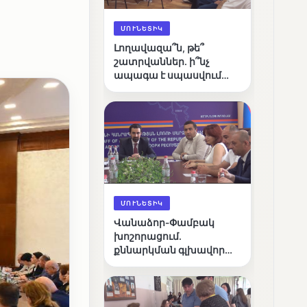
ՄՈՒՆԵՏԻԿ
Լողավազա՞ն, թե՞
շատրվաններ. ի՞նչ
ապագա է սպասվում
Վանաձորի քաղաքային
լճին
ՄՈՒՆԵՏԻԿ
Վանաձոր-Փամբակ
խոշորացում.
քննարկման գլխավոր
հարցը՝ արդյունավետ
կառավարո՞ւմ, թե՞
քաղաքական նպատակ