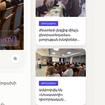
ՄՈՒՆԵՏԻԿ
Ժեստերի լեզվից մինչև
ընտրատեղամաս.
լսողության խնդիրներ
ունեցող ընտրողների
ճանապարհը
 Արցախի
ՄՈՒՆԵՏԻԿ
Ամփոփվել են
«Լուսաստղի»
դիտորդական
ան
առաքելության