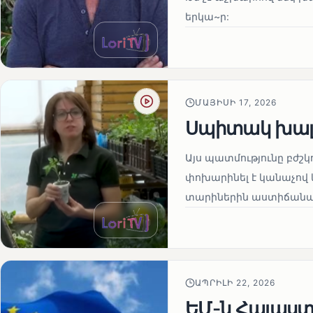
երկա~ր:
ՄԱՅԻՍԻ 17, 2026
Սպիտակ խալ
Այս պատմությունը բժշկ
փոխարինել է կանաչով 
տարիներին աստիճանաբ
ԱՊՐԻԼԻ 22, 2026
ԵՄ-ն Հայաստա