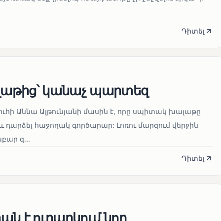
Դիտել
աթից՝ կանաչ պարտեզ
ուհի Աննա Ալթունյանի մասին է, որը սպիտակ խալաթը
և դարձել հաջողակ գործարար: Լոռու մարզում վերջին
ար զ...
Դիտել
ն է ուղարկում նոր