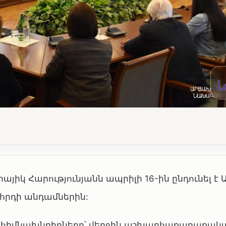
կ Հարությունյանն ապրիլի 16-ին ընդունել է
րդի անդամներին:
ղ հիմնախնդիրները՝ վերջին աշխարհաքաղաքակ