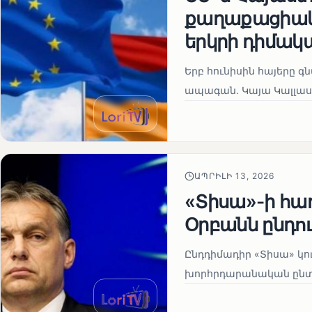
քաղաքացիակա
երկրի դիմակ
Երբ հունիսին հայերը գ
ապագան. Կայա Կալլաս
ԱՊՐԻԼԻ 13, 2026
«Տիսա»-ի հա
Օրբանն ընդո
Ընդդիմադիր «Տիսա» կու
խորհրդարանական ընտրո