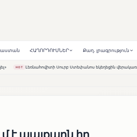
յաստան
ՀԱՂՈՐԴՈՒՄՆԵՐ
Քաղ. լրագրություն
Սուրբ Ստեփանոս եկեղեցին վերակառուցվել է Կարապետյան ըն
մ է պայքարն իր