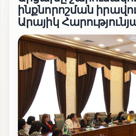
ինքնորոշման իրավո
Արայիկ Հարությունյ