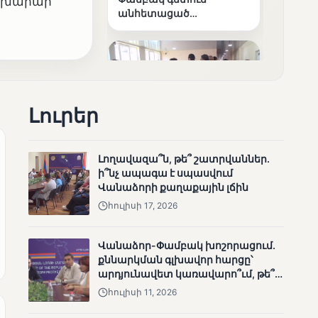
նախարար
անհետացած
անչափահասների
որոնողական
աշխատանքները
Լուրեր
ՄՈՒՆԵՏԻԿ
Լողավազա՞ն, թե՞ շատրվաններ.
Մատչելի
ի՞նչ ապագա է սպասվում
ընտրություններ՝ դեռևս
Վանաձորի քաղաքային լճին
չլուծված խնդիրներով.
հուլիսի 17, 2026
«Լուսաստղի»
դիտորդական
առաքելության
Վանաձոր-Փամբակ խոշորացում.
արդյունքները
քննարկման գլխավոր հարցը՝
արդյունավետ կառավարո՞ւմ, թե՞
քաղաքական նպատակ
հուլիսի 11, 2026