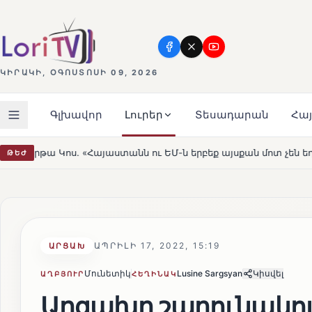
ԿԻՐԱԿԻ, ՕԳՈՍՏՈՍԻ 09, 2026
Գլխավոր
Լուրեր
Տեսադարան
Հա
ն ու ԵՄ-ն երբեք այսքան մոտ չեն եղել»
Լեռնահովիտի 
ԹԵԺ
HOT
ԱՊՐԻԼԻ 17, 2022, 15:19
ԱՐՑԱԽ
Մունետիկ
Lusine Sargsyan
Կիսվել
ԱՂԲՅՈՒՐ
ՀԵՂԻՆԱԿ
Արցախը շարունակու