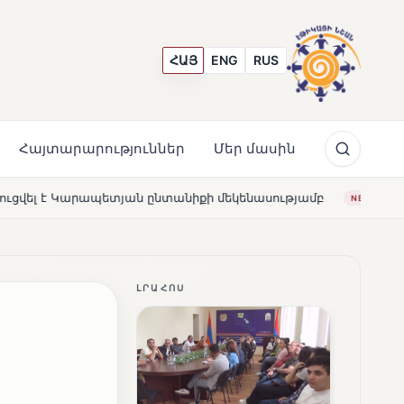
ՀԱՅ
ENG
RUS
Հայտարարություններ
Մեր մասին
տանիքի մեկենասությամբ
Լողավազա՞ն, թե՞ շատրվանն
NEWS
ԼՐԱՀՈՍ