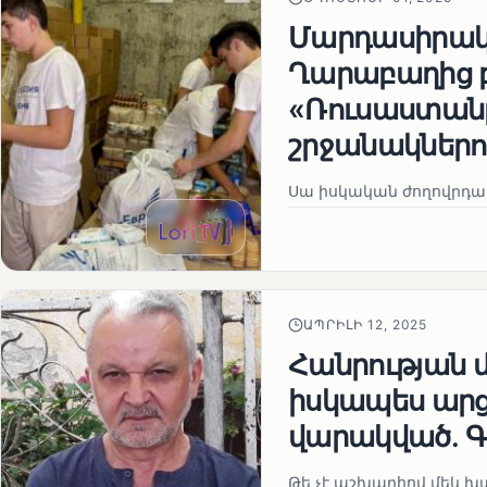
Մարդասիրակա
Ղարաբաղից 
«Ռուսաստանը
շրջանակներո
Սա իսկական ժողովրդակ
ԱՊՐԻԼԻ 12, 2025
Հանրության 
իսկապես ար
վարակված․ Գ
Թե չէ աշխարհով մեկ խայ