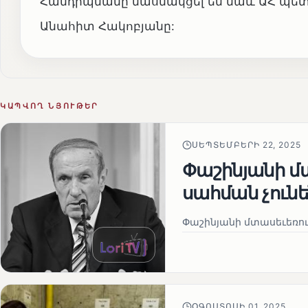
Հանդիպմանը մասնակցել են նաև ԱՀ պ
Անահիտ Հակոբյանը:
ԿԱՊՎՈՂ ՆՅՈՒԹԵՐ
ՍԵՊՏԵՄԲԵՐԻ 22, 2025
Փաշինյանի մտ
սահման չուն
Փաշինյանի մտասեւեռում
ՕԳՈՍՏՈՍԻ 01, 2025