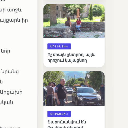
արդյունքները
խի առջև
պայքարն իր
ՄՈՒՆԵՏԻԿ
 նոր
Ոչ միայն ընտրող, այլև
որոշում կայացնող
 նրանց
ն
մ Արցախի
ական
ՄՈՒՆԵՏԻԿ
Շարունակվում են
Փամբակ գետում