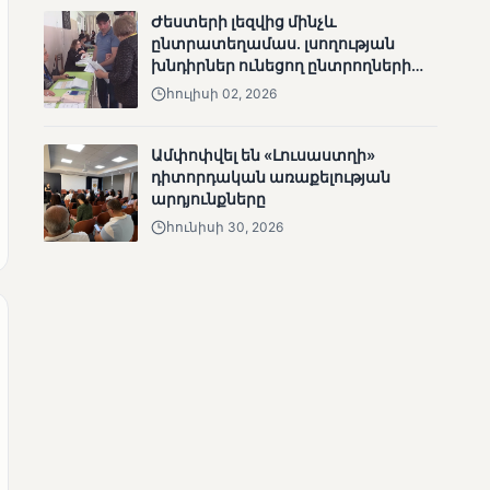
ՄՈՒՆԵՏԻԿ
Ժեստերի լեզվից մինչև
ընտրատեղամաս. լսողության
Մատչելի
խնդիրներ ունեցող ընտրողների
ընտրություններ.
ճանապարհը
ձեռքբերումներ և
հուլիսի 02, 2026
բացթողումներ
Ամփոփվել են «Լուսաստղի»
դիտորդական առաքելության
արդյունքները
հունիսի 30, 2026
ՄՈՒՆԵՏԻԿ
Ամփոփվել են 2005
տեղամասերի
արդյունքները