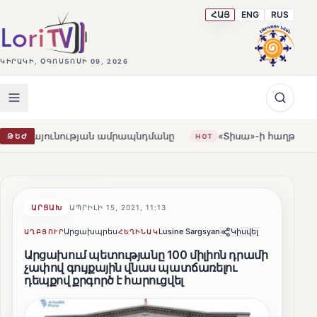
ՀԱՅ
ENG
RUS
ԿԻՐԱԿԻ, ՕԳՈՍՏՈՍԻ 09, 2026
նության ամրապնդմանը
«Տիսա»-ի հաղթանակը Հունգարիա
ԹԵԺ
HOT
ԱՐՑԱԽ
ԱՊՐԻԼԻ 15, 2021, 11:13
Արցախպրես
Lusine Sargsyan
Կիսվել
ԱՂԲՅՈՒՐ
ՀԵՂԻՆԱԿ
Արցախում պետությանը 100 միլիոն դրամի
չափով գույքային վնաս պատճառելու
դեպքով քրգործ է հարուցվել