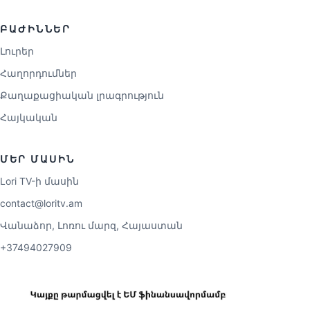
ԲԱԺԻՆՆԵՐ
Լուրեր
Հաղորդումներ
Քաղաքացիական լրագրություն
Հայկական
ՄԵՐ ՄԱՍԻՆ
Lori TV-ի մասին
contact@loritv.am
Վանաձոր, Լոռու մարզ, Հայաստան
+37494027909