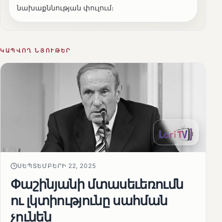
նախաքննության փուլում։
ԿԱՊՎՈՂ ՆՅՈՒԹԵՐ
ՍԵՊՏԵՄԲԵՐԻ 22, 2025
Փաշինյանի մտասեւեռումն
ու լկտիությունը սահման
չունեն