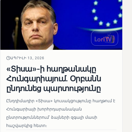
ԱՊՐԻԼԻ 13, 2026
«Տիսա»-ի հաղթանակը
Հունգարիայում․ Օրբանն
ընդունեց պարտությունը
Ընդդիմադիր «Տիսա» կուսակցությունը հաղթում է
Հունգարիայի խորհրդարանական
ընտրություններում՝ ձայների զգալի մասի
հաշվարկից հետո։