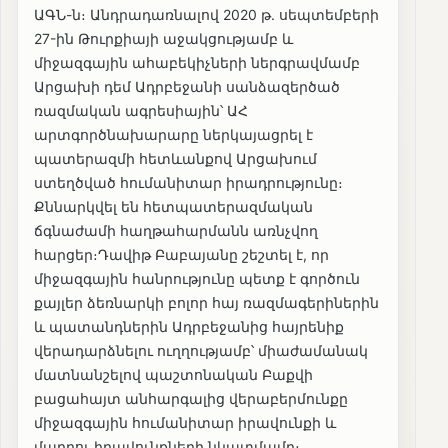
ԱԳՆ-ն։ Անդրադառնալով 2020 թ. սեպտեմբերի
27-ին Թուրքիայի աջակցությամբ և
միջազգային ահաբեկիչների ներգրավմամբ
Արցախի դեմ Ադրբեջանի սանձազերծած
ռազմական ագրեսիային՝ ԱՀ
արտգործնախարարը ներկայացրել է
պատերազմի հետևանքով Արցախում
ստեղծված հումանիտար իրադրությունը։
Քննարկվել են հետպատերազմական
ճգնաժամի հաղթահարմանն առնչվող
հարցեր։Դավիթ Բաբայանը շեշտել է, որ
միջազգային հանրությունը պետք է գործուն
քայլեր ձեռնարկի բոլոր հայ ռազմագերիներին
և պատանդներին Ադրբեջանից հայրենիք
վերադարձնելու ուղղությամբ՝ միաժամանակ
մատնանշելով պաշտոնական Բաքվի
բացահայտ անհարգալից վերաբերմունքը
միջազգային հումանիտար իրավունքի և
մարդու իրավունքների նկատմամբ։