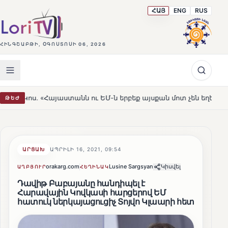
ՀԱՅ
ENG
RUS
ՀԻՆԳՇԱԲԹԻ, ՕԳՈՍՏՈՍԻ 06, 2026
յաստանն ու ԵՄ-ն երբեք այսքան մոտ չեն եղել»
Լեռնահ
ԹԵԺ
HOT
ԱՐՑԱԽ
ԱՊՐԻԼԻ 16, 2021, 09:54
orakarg.com
Lusine Sargsyan
Կիսվել
ԱՂԲՅՈՒՐ
ՀԵՂԻՆԱԿ
Դավիթ Բաբայանը հանդիպել է
Հարավային Կովկասի հարցերով ԵՄ
հատուկ ներկայացուցիչ Տոյվո Կլաարի հետ