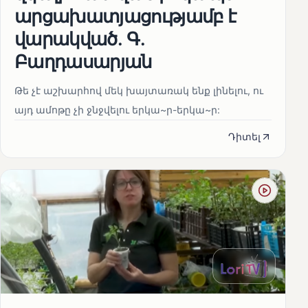
արցախատյացությամբ է
վարակված․ Գ․
Բաղդասարյան
Թե չէ աշխարհով մեկ խայտառակ ենք լինելու, ու
այդ ամոթը չի ջնջվելու երկա~ր-երկա~ր:
Դիտել