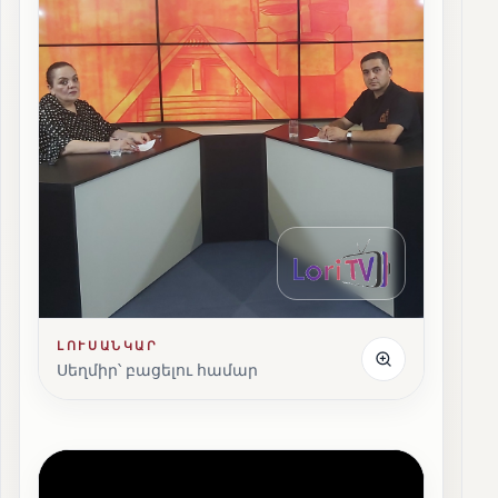
ԼՈՒՍԱՆԿԱՐ
Սեղմիր՝ բացելու համար