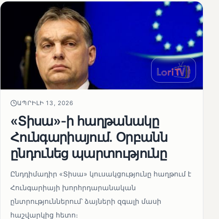
ԱՊՐԻԼԻ 13, 2026
«Տիսա»-ի հաղթանակը
Հունգարիայում․ Օրբանն
ընդունեց պարտությունը
Ընդդիմադիր «Տիսա» կուսակցությունը հաղթում է
Հունգարիայի խորհրդարանական
ընտրություններում՝ ձայների զգալի մասի
հաշվարկից հետո։