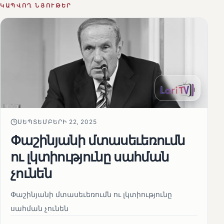
ԿԱՊՎՈՂ ՆՅՈՒԹԵՐ
ՍԵՊՏԵՄԲԵՐԻ 22, 2025
Փաշինյանի մտասեւեռումն
ու լկտիությունը սահման
չունեն
Փաշինյանի մտասեւեռումն ու լկտիությունը
սահման չունեն