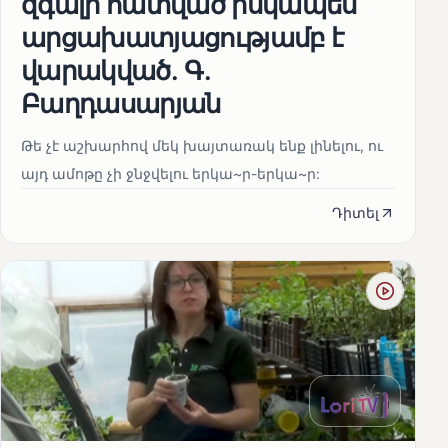
զգալի հատված իսկապես
արցախատյացությամբ է
վարակված․ Գ․
Բաղդասարյան
Թե չէ աշխարհով մեկ խայտառակ ենք լինելու, ու
այդ ամոթը չի ջնջվելու երկա~ր-երկա~ր:
Դիտել