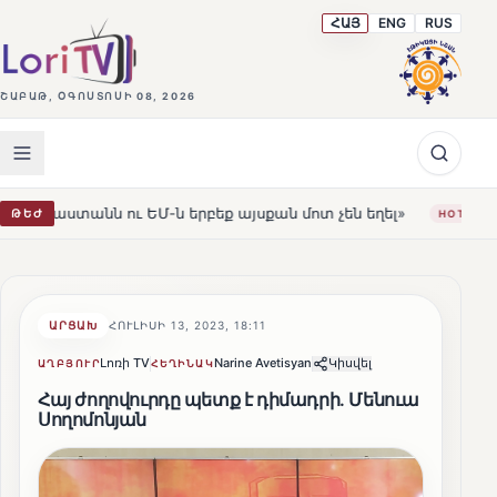
ՀԱՅ
ENG
RUS
ՇԱԲԱԹ, ՕԳՈՍՏՈՍԻ 08, 2026
նն ու ԵՄ-ն երբեք այսքան մոտ չեն եղել»
Լեռնահովիտի
ԹԵԺ
HOT
ԱՐՑԱԽ
ՀՈՒԼԻՍԻ 13, 2023, 18:11
Լոռի TV
Narine Avetisyan
Կիսվել
ԱՂԲՅՈՒՐ
ՀԵՂԻՆԱԿ
Հայ ժողովուրդը պետք է դիմադրի. Մենուա
Սողոմոնյան