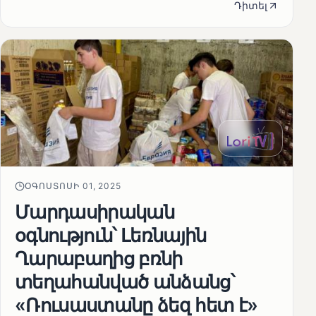
Դիտել
ՕԳՈՍՏՈՍԻ 01, 2025
Մարդասիրական
օգնություն՝ Լեռնային
Ղարաբաղից բռնի
տեղահանված անձանց՝
«Ռուսաստանը ձեզ հետ է»