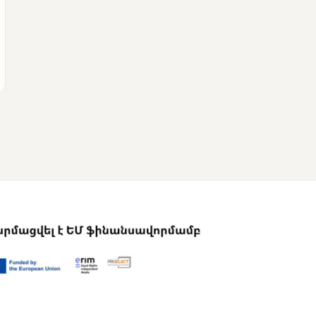
ՄՈՒՆԵՏԻԿ
Վրաստանի
վարչապետը
շնորհավորել է Նիկոլ
Փաշինյանին՝
ընտրություններում
հաջողության
կապակցությամբ