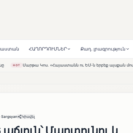
յաստան
ՀԱՂՈՐԴՈՒՄՆԵՐ
Քաղ. լրագրություն
Հայաստանն ու ԵՄ-ն երբեք այսքան մոտ չեն եղել»
Լեռն
HOT
e Sargsyan
Կիսվել
 աճյուն՝ Մարտունու և