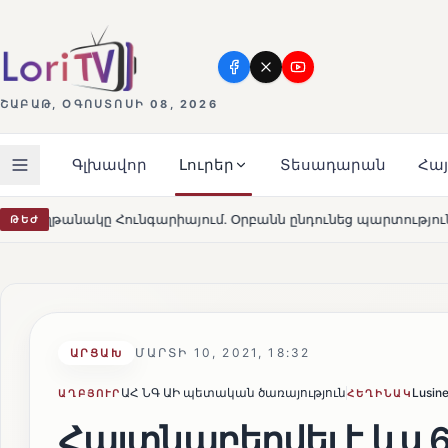
ՇԱԲԱԹ, ՕԳՈՍՏՈՍԻ 08, 2026
Գլխավոր
Լուրեր
Տեսադարան
Հա
իայում․ Օրբանն ընդունեց պարտությունը
Մարթա Կոս. «
ԹԵԺ
HOT
ՄԱՐՏԻ 10, 2021, 18:32
ԱՐՑԱԽ
ԱՀ ՆԳ ԱԻ պետական ծառայություն
Lusin
ԱՂԲՅՈՒՐ
ՀԵՂԻՆԱԿ
Հայտնաբերվել է ևս 6