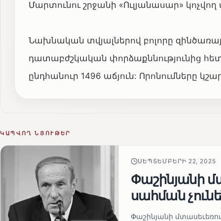
Մարտունու շրջանի «Ուլյանասար» կոչվող
Նախնական տվյալներով բոլորը զինծառայո
դատաբժշկական փորձաքննությունից հետ
ընդհանուր 1496 աճյուն: Որոնումները կշ
ԿԱՊՎՈՂ ՆՅՈՒԹԵՐ
ՍԵՊՏԵՄԲԵՐԻ 22, 2025
Փաշինյանի մտ
սահման չուն
Փաշինյանի մտասեւեռում