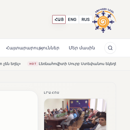
ՀԱՅ
ENG
RUS
Հայտարարություններ
Մեր մասին
ահովիտի Սուրբ Ստեփանոս եկեղեցին վերակառուցվել է Կարապ
ԼՐԱՀՈՍ