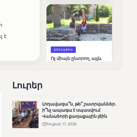
արդյունքները
ի
 է
ՄՈՒՆԵՏԻԿ
Ոչ միայն ընտրող, այլև
որոշում կայացնող
Լուրեր
Լողավազա՞ն, թե՞ շատրվաններ.
ի՞նչ ապագա է սպասվում
Վանաձորի քաղաքային լճին
ՄՈՒՆԵՏԻԿ
հուլիսի 17, 2026
Շարունակվում են
Փամբակ գետում