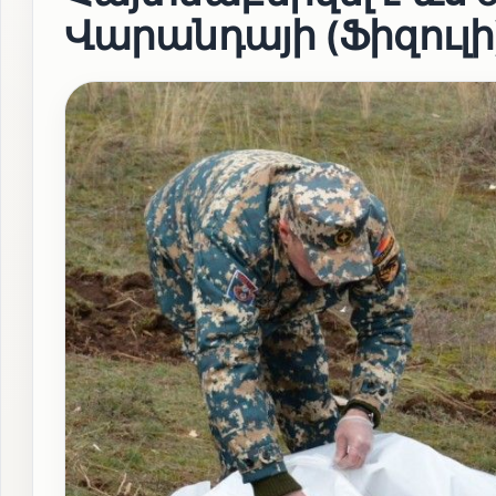
Վարանդայի (Ֆիզուլի