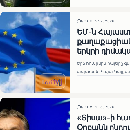
ԱՊՐԻԼԻ 22, 2026
ԵՄ-ն Հայաստա
քաղաքացիակա
երկրի դիմակ
Երբ հունիսին հայերը գ
ապագան. Կայա Կալլաս
ԱՊՐԻԼԻ 13, 2026
«Տիսա»-ի հա
Օրբանն ընդո