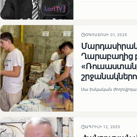
ՕԳՈՍՏՈՍԻ 01, 2025
Մարդասիրակա
Ղարաբաղից 
«Ռուսաստանը
շրջանակներո
Սա իսկական ժողովրդակ
ԱՊՐԻԼԻ 12, 2025