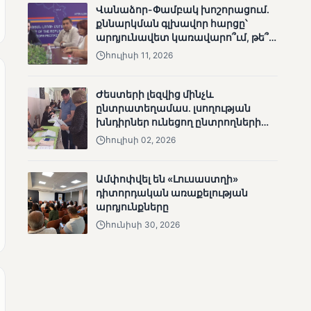
Վանաձոր-Փամբակ խոշորացում.
անհետացած
քննարկման գլխավոր հարցը՝
անչափահասների
արդյունավետ կառավարո՞ւմ, թե՞
որոնողական
քաղաքական նպատակ
աշխատանքները
հուլիսի 11, 2026
Ժեստերի լեզվից մինչև
ընտրատեղամաս. լսողության
խնդիրներ ունեցող ընտրողների
ճանապարհը
հուլիսի 02, 2026
ՄՈՒՆԵՏԻԿ
Մատչելի
ընտրություններ՝ դեռևս
Ամփոփվել են «Լուսաստղի»
չլուծված խնդիրներով.
դիտորդական առաքելության
«Լուսաստղի»
արդյունքները
դիտորդական
հունիսի 30, 2026
առաքելության
արդյունքները