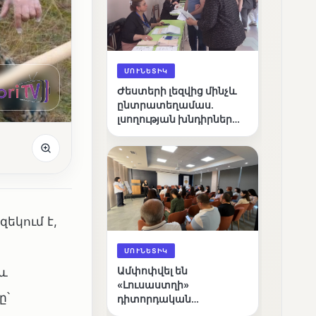
ՄՈՒՆԵՏԻԿ
Ժեստերի լեզվից մինչև
ընտրատեղամաս.
լսողության խնդիրներ
ունեցող ընտրողների
ճանապարհը
եկում է,
ՄՈՒՆԵՏԻԿ
և
Ամփոփվել են
«Լուսաստղի»
ը՝
դիտորդական
առաքելության