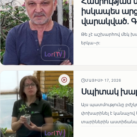
Հանրության 
իսկապես ար
վարակված․ Գ
Թե չէ աշխարհով մեկ խայ
երկա~ր:
ՄԱՅԻՍԻ 17, 2026
Սպիտակ խալ
Այս պատմությունը բժշկ
փոխարինել է կանաչով 
տարիներին աստիճանաբ