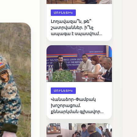
ՄՈՒՆԵՏԻԿ
Լողավազա՞ն, թե՞
շատրվաններ. ի՞նչ
ապագա է սպասվում
Վանաձորի քաղաքային
լճին
ՄՈՒՆԵՏԻԿ
Վանաձոր-Փամբակ
խոշորացում.
քննարկման գլխավոր
հարցը՝ արդյունավետ
կառավարո՞ւմ, թե՞
քաղաքական նպատակ