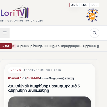
ՀԱՅ
ENG
RUS
ՈՒՐԲԱԹ, ՕԳՈՍՏՈՍԻ 07, 2026
«Տիսա»-ի հաղթանակը Հունգարիայում․ Օրբանն ընդունեց պարտ
ԹԵԺ
ԱՐՑԱԽ
ՓԵՏՐՎԱՐԻ 09, 2021, 22:37
Ա1+
Lusine Sargsyan
Կիսվել
ԱՂԲՅՈՒՐ
ՀԵՂԻՆԱԿ
Հայտնի են hայրենիք վերադարձած 5
գերիների անունները