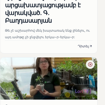
արցախատյացությամբ է
վարակված․ Գ․
Բաղդասարյան
Թե չէ աշխարհով մեկ խայտառակ ենք լինելու, ու
այդ ամոթը չի ջնջվելու երկա~ր-երկա~ր:
Դիտել