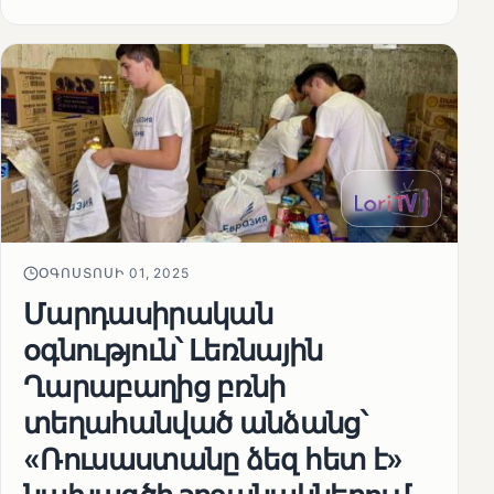
ՕԳՈՍՏՈՍԻ 01, 2025
Մարդասիրական
օգնություն՝ Լեռնային
Ղարաբաղից բռնի
տեղահանված անձանց՝
«Ռուսաստանը ձեզ հետ է»