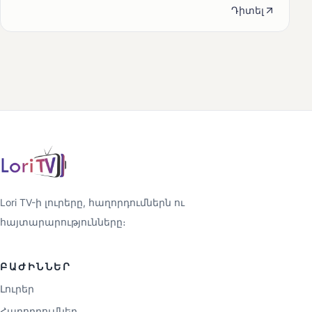
Դիտել
Lori TV-ի լուրերը, հաղորդումներն ու
հայտարարությունները։
ԲԱԺԻՆՆԵՐ
Լուրեր
Հաղորդումներ