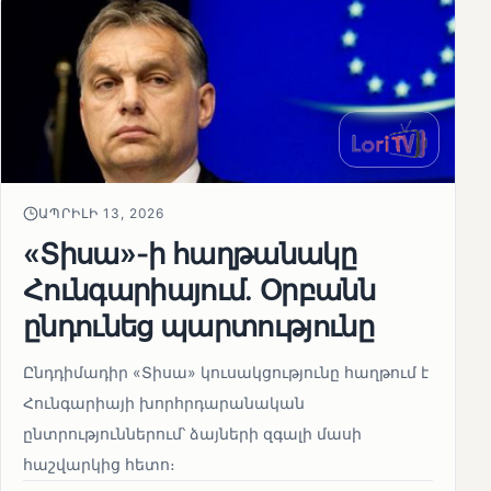
ԱՊՐԻԼԻ 13, 2026
«Տիսա»-ի հաղթանակը
Հունգարիայում․ Օրբանն
ընդունեց պարտությունը
Ընդդիմադիր «Տիսա» կուսակցությունը հաղթում է
Հունգարիայի խորհրդարանական
ընտրություններում՝ ձայների զգալի մասի
հաշվարկից հետո։