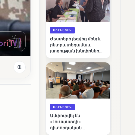
ՄՈՒՆԵՏԻԿ
Ժեստերի լեզվից մինչև
ընտրատեղամաս.
լսողության խնդիրներ
ունեցող ընտրողների
ճանապարհը
ՄՈՒՆԵՏԻԿ
Ամփոփվել են
«Լուսաստղի»
դիտորդական
առաքելության