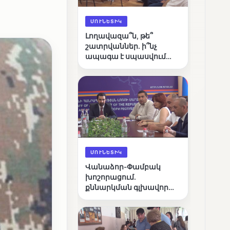
ՄՈՒՆԵՏԻԿ
Լողավազա՞ն, թե՞
շատրվաններ. ի՞նչ
ապագա է սպասվում
Վանաձորի քաղաքային
լճին
ՄՈՒՆԵՏԻԿ
Վանաձոր-Փամբակ
խոշորացում.
քննարկման գլխավոր
հարցը՝ արդյունավետ
կառավարո՞ւմ, թե՞
քաղաքական նպատակ