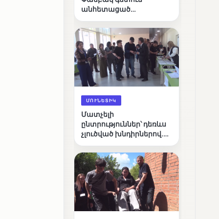
անհետացած
անչափահասների
որոնողական
աշխատանքները
ՄՈՒՆԵՏԻԿ
Մատչելի
ընտրություններ՝ դեռևս
չլուծված խնդիրներով.
«Լուսաստղի»
դիտորդական
առաքելության
արդյունքները