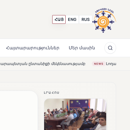
ՀԱՅ
ENG
RUS
Հայտարարություններ
Մեր մասին
սությամբ
Լողավազա՞ն, թե՞ շատրվաններ. ի՞նչ ապագ
NEWS
ԼՐԱՀՈՍ