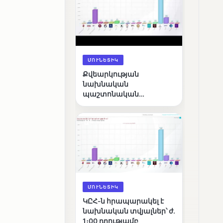
ՄՈՒՆԵՏԻԿ
Քվեարկության
նախնական
պաշտոնական
արդյունքները․ ՈՒՂԻՂ
ՄՈՒՆԵՏԻԿ
ԿԸՀ-ն հրապարակել է
նախնական տվյալներ՝ ժ․
1։00 դրությամբ