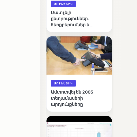
ՄՈՒՆԵՏԻԿ
Մատչելի
ընտրություններ.
ձեռքբերումներ և
բացթողումներ
ՄՈՒՆԵՏԻԿ
Ամփոփվել են 2005
տեղամասերի
արդյունքները