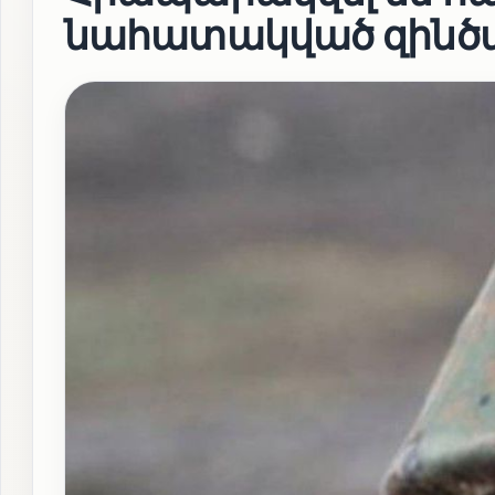
նահատակված զինծա