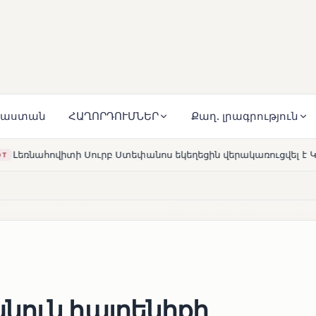
յաստան
ՀԱՂՈՐԴՈՒՄՆԵՐ
Քաղ. լրագրություն
ս եկեղեցին վերակառուցվել է Կարապետյան ընտանիքի մեկենա
նուն հայրենիքի