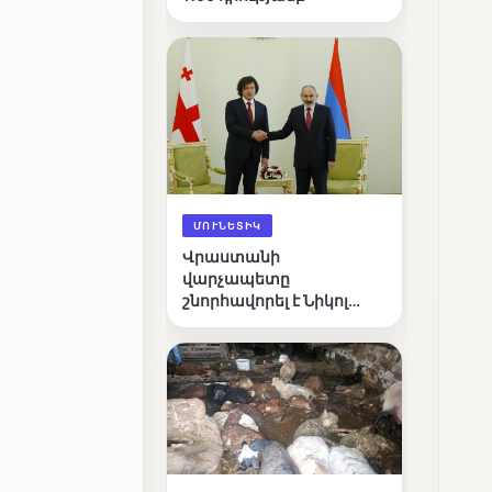
ՄՈՒՆԵՏԻԿ
Վրաստանի
վարչապետը
շնորհավորել է Նիկոլ
Փաշինյանին՝
ընտրություններում
հաջողության
կապակցությամբ