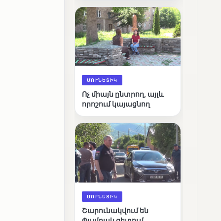
արդյունքները
ՄՈՒՆԵՏԻԿ
Ոչ միայն ընտրող, այլև
որոշում կայացնող
ՄՈՒՆԵՏԻԿ
Շարունակվում են
Փամբակ գետում