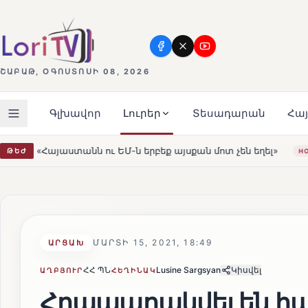
ՇԱԲԱԹ, ՕԳՈՍՏՈՍԻ 08, 2026
Գլխավոր
Լուրեր
Տեսադարան
Հա
եք այսքան մոտ չեն եղել»
Լեռնահովիտի Սուրբ Ստեփանո
ԹԵԺ
HOT
ՄԱՐՏԻ 15, 2021, 18:49
ԱՐՑԱԽ
ՀՀ ՊՆ
Lusine Sargsyan
Կիսվել
ԱՂԲՅՈՒՐ
ՀԵՂԻՆԱԿ
Հրապարակվել են հա