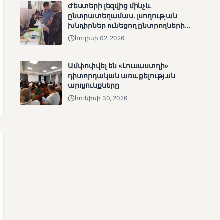
Ժեստերի լեզվից մինչև
անհետացած
ընտրատեղամաս. լսողության
անչափահասների
խնդիրներ ունեցող ընտրողների
որոնողական
ճանապարհը
հուլիսի 02, 2026
աշխատանքները
Ամփոփվել են «Լուսաստղի»
դիտորդական առաքելության
արդյունքները
հունիսի 30, 2026
ՄՈՒՆԵՏԻԿ
Մատչելի
ընտրություններ՝ դեռևս
չլուծված խնդիրներով.
«Լուսաստղի»
դիտորդական
առաքելության
արդյունքները