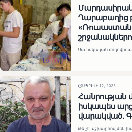
Մարդասիրակա
Ղարաբաղից 
«Ռուսաստանը
շրջանակներո
Սա իսկական ժողովրդակ
ԱՊՐԻԼԻ 12, 2025
Հանրության 
իսկապես ար
վարակված․ Գ
Թե չէ աշխարհով մեկ խայ