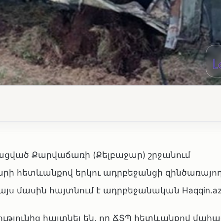
պացված Քարվաճառի (Քելբաջար) շրջանում
հետևանքով երկու ադրբեջանցի զինծառայող
յս մասին հայտնում է ադրբեջանական Haqqin.az
ունից հայտնել են, որ ՃՏՊ հետևանքով մահաց