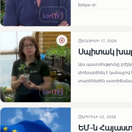
երկա~ր:
ՄԱՅԻՍԻ 17, 2026
Սպիտակ խալ
Այս պատմությունը բժշկ
փոխարինել է կանաչով 
տարիներին աստիճանաբ
ԱՊՐԻԼԻ 22, 2026
ԵՄ-ն Հայաստա