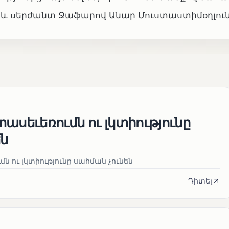
ւն և սերժանտ Ջաֆարով Անար Մուստաստիմօղլուն
ասեւեռումն ու լկտիությունը
են
ն ու լկտիությունը սահման չունեն
Դիտել