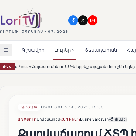
ՈՒՐԲԱԹ, ՕԳՈՍՏՈՍԻ 07, 2026
Գլխավոր
Լուրեր
Տեսադարան
Հա
 ու ԵՄ-ն երբեք այսքան մոտ չեն եղել»
Լեռնահովիտի Ս
ԹԵԺ
HOT
ՕԳՈՍՏՈՍԻ 14, 2021, 15:53
ԱՐՑԱԽ
Արմենպրես
Lusine Sargsyan
Կիսվել
ԱՂԲՅՈՒՐ
ՀԵՂԻՆԱԿ
Քարվաճառում ՃՏՊ 