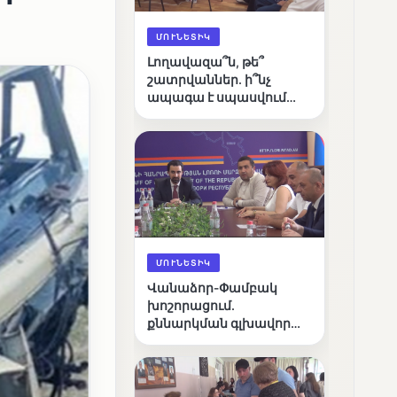
ՄՈՒՆԵՏԻԿ
Լողավազա՞ն, թե՞
շատրվաններ. ի՞նչ
ապագա է սպասվում
Վանաձորի քաղաքային
լճին
ՄՈՒՆԵՏԻԿ
Վանաձոր-Փամբակ
խոշորացում.
քննարկման գլխավոր
հարցը՝ արդյունավետ
կառավարո՞ւմ, թե՞
քաղաքական նպատակ