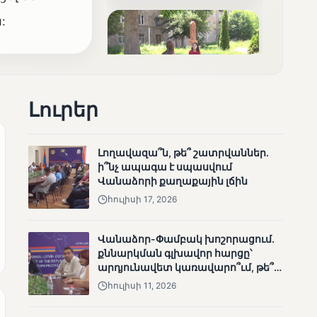
արդյունքները
:
Լուրեր
ՄՈՒՆԵՏԻԿ
Ոչ միայն ընտրող, այլև
որոշում կայացնող
Լողավազա՞ն, թե՞ շատրվաններ.
ի՞նչ ապագա է սպասվում
Վանաձորի քաղաքային լճին
հուլիսի 17, 2026
Վանաձոր-Փամբակ խոշորացում.
քննարկման գլխավոր հարցը՝
արդյունավետ կառավարո՞ւմ, թե՞
քաղաքական նպատակ
ՄՈՒՆԵՏԻԿ
հուլիսի 11, 2026
Շարունակվում են
Փամբակ գետում