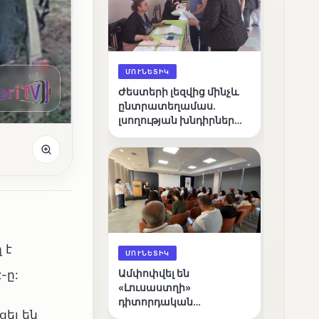
ՄՈՒՆԵՏԻԿ
Ժեստերի լեզվից մինչև
ընտրատեղամաս.
լսողության խնդիրներ
ունեցող ընտրողների
ճանապարհը
 է
ՄՈՒՆԵՏԻԿ
-ը:
Ամփոփվել են
«Լուսաստղի»
դիտորդական
ել են
առաքելության