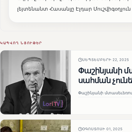
լեյտենանտ Հասանլը Էլդար Մուշվիգօղլո
ԿԱՊՎՈՂ ՆՅՈՒԹԵՐ
ՍԵՊՏԵՄԲԵՐԻ 22, 2025
Փաշինյանի մտ
սահման չուն
Փաշինյանի մտասեւեռում
ՕԳՈՍՏՈՍԻ 01, 2025