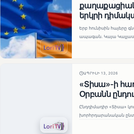
քաղաքացիակա
երկրի դիմակ
Երբ հունիսին հայերը գ
ապագան. Կայա Կալլաս
ԱՊՐԻԼԻ 13, 2026
«Տիսա»-ի հա
Օրբանն ընդո
Ընդդիմադիր «Տիսա» կու
խորհրդարանական ընտրո