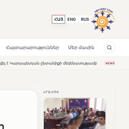
ՀԱՅ
ENG
RUS
Հայտարարություններ
Մեր մասին
անիքի մեկենասությամբ
Լողավազա՞ն, թե՞ շատրվաննե
NEWS
ԼՐԱՀՈՍ
ի