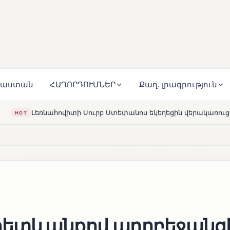
յաստան
ՀԱՂՈՐԴՈՒՄՆԵՐ
Քաղ. լրագրություն
ուրբ Ստեփանոս եկեղեցին վերակառուցվել է Կարապետյան ընտ
հետևանքով ադրբեջանց