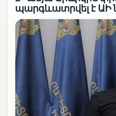
պարգևատրվել է ԱԻ