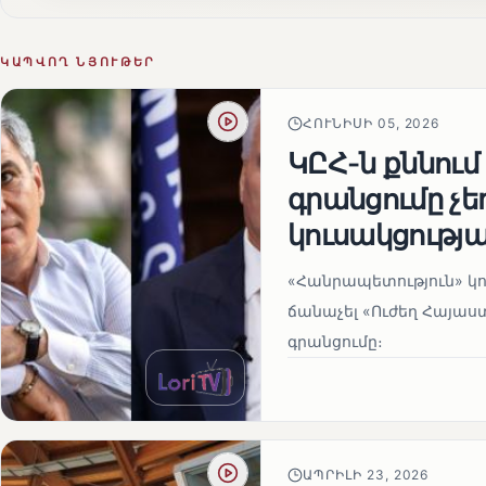
ԿԱՊՎՈՂ ՆՅՈՒԹԵՐ
ՀՈՒՆԻՍԻ 05, 2026
ԿԸՀ-ն քննում
գրանցումը չ
կուսակցությա
«Հանրապետություն» կու
ճանաչել «Ուժեղ Հայաս
գրանցումը։
ԱՊՐԻԼԻ 23, 2026