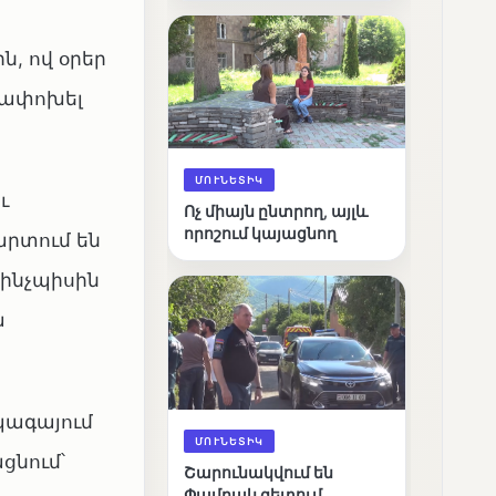
արդյունքները
ն, ով օրեր
ղափոխել
ՄՈՒՆԵՏԻԿ
ւ
Ոչ միայն ընտրող, այլև
որոշում կայացնող
արտում են
 ինչպիսին
ա
պագայում
ՄՈՒՆԵՏԻԿ
ցնում՝
Շարունակվում են
Փամբակ գետում