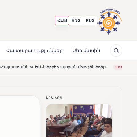
ՀԱՅ
ENG
RUS
Հայտարարություններ
Մեր մասին
քան մոտ չեն եղել»
Լեռնահովիտի Սուրբ Ստեփանոս եկե
HOT
ԼՐԱՀՈՍ