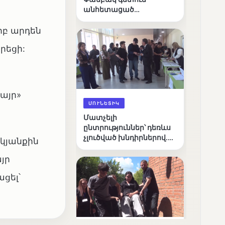
անհետացած
անչափահասների
որոնողական
րբ արդեն
աշխատանքները
արեցի:
այր»
ՄՈՒՆԵՏԻԿ
Մատչելի
ընտրություններ՝ դեռևս
չլուծված խնդիրներով.
կյանքին
«Լուսաստղի»
դիտորդական
յր
առաքելության
ցել՝
արդյունքները