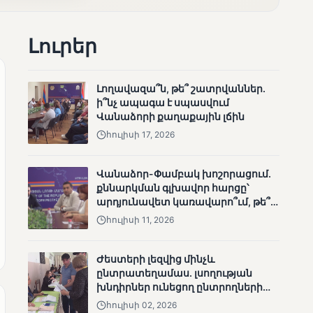
ՄՈՒՆԵՏԻԿ
Մատչելի
Լուրեր
ընտրություններ.
ձեռքբերումներ և
բացթողումներ
Լողավազա՞ն, թե՞ շատրվաններ.
ի՞նչ ապագա է սպասվում
Վանաձորի քաղաքային լճին
հուլիսի 17, 2026
Վանաձոր-Փամբակ խոշորացում.
քննարկման գլխավոր հարցը՝
ՄՈՒՆԵՏԻԿ
արդյունավետ կառավարո՞ւմ, թե՞
Ամփոփվել են 2005
քաղաքական նպատակ
հուլիսի 11, 2026
տեղամասերի
արդյունքները
Ժեստերի լեզվից մինչև
ընտրատեղամաս. լսողության
խնդիրներ ունեցող ընտրողների
ճանապարհը
հուլիսի 02, 2026