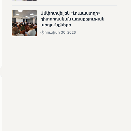
Ամփոփվել են «Լուսաստղի»
դիտորդական առաքելության
արդյունքները
հունիսի 30, 2026
ՄՈՒՆԵՏԻԿ
Քվեարկության
նախնական
պաշտոնական
արդյունքները․ ՈՒՂԻՂ
ՄՈՒՆԵՏԻԿ
ԿԸՀ-ն հրապարակել է
նախնական տվյալներ՝ ժ․
1։00 դրությամբ