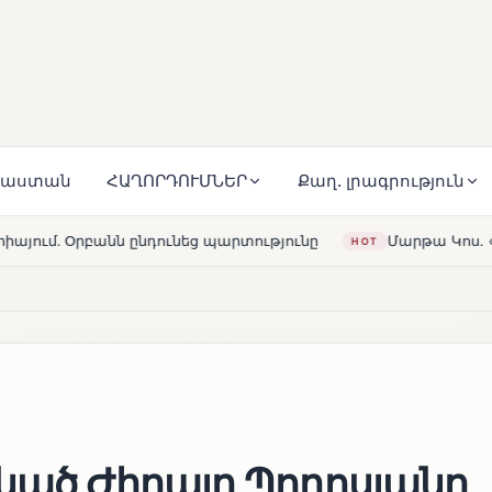
յաստան
ՀԱՂՈՐԴՈՒՄՆԵՐ
Քաղ. լրագրություն
տությունը
Մարթա Կոս. «Հայաստանն ու ԵՄ-ն երբեք այս
HOT
կած Ժիրայր Պողոսյանը