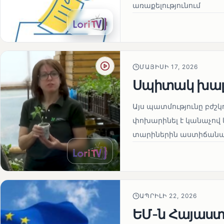
առաքելությունում
ՄԱՅԻՍԻ 17, 2026
Սպիտակ խալ
Այս պատմությունը բժշկ
փոխարինել է կանաչով 
տարիներին աստիճանաբ
ԱՊՐԻԼԻ 22, 2026
ԵՄ-ն Հայաստա