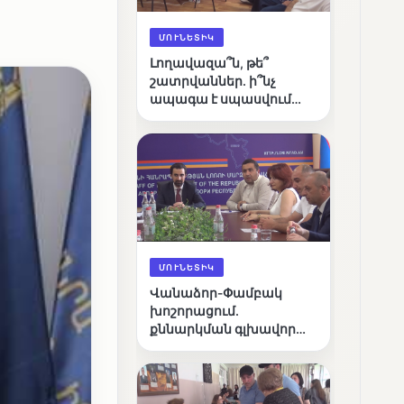
ՄՈՒՆԵՏԻԿ
Լողավազա՞ն, թե՞
շատրվաններ. ի՞նչ
ապագա է սպասվում
Վանաձորի քաղաքային
լճին
ՄՈՒՆԵՏԻԿ
Վանաձոր-Փամբակ
խոշորացում.
քննարկման գլխավոր
հարցը՝ արդյունավետ
կառավարո՞ւմ, թե՞
քաղաքական նպատակ