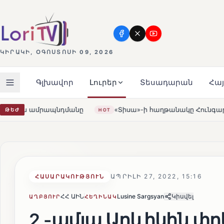
ԿԻՐԱԿԻ, ՕԳՈՍՏՈՍԻ 09, 2026
Գլխավոր
Լուրեր
Տեսադարան
Հա
«Տիսա»-ի հաղթանակը Հունգարիայում․ Օրբանն ընդունեց պար
ԹԵԺ
T
ԱՊՐԻԼԻ 27, 2022, 15:16
ՀԱՍԱՐԱԿՈՒԹՅՈՒՆ
ՀՀ ԱԻՆ
Lusine Sargsyan
Կիսվել
ԱՂԲՅՈՒՐ
ՀԵՂԻՆԱԿ
2 -ամյա Արևիկին փր