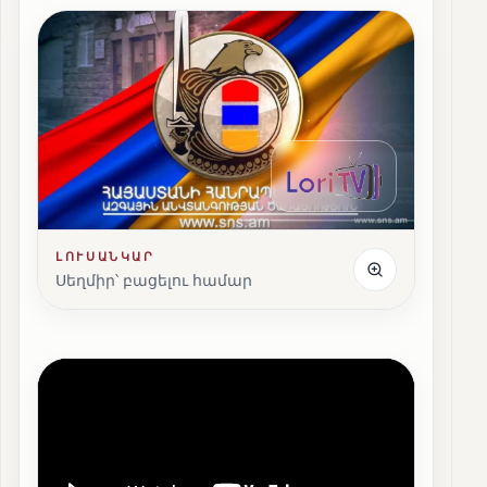
ԼՈՒՍԱՆԿԱՐ
Սեղմիր՝ բացելու համար