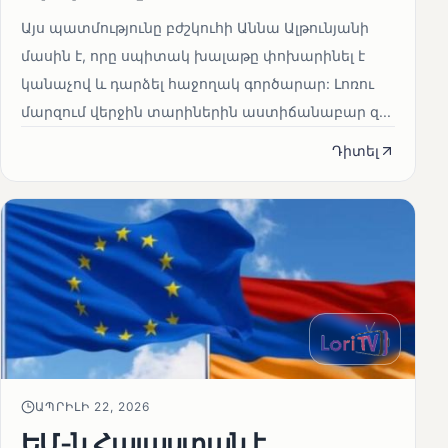
Այս պատմությունը բժշկուհի Աննա Ալթունյանի
մասին է, որը սպիտակ խալաթը փոխարինել է
կանաչով և դարձել հաջողակ գործարար: Լոռու
մարզում վերջին տարիներին աստիճանաբար զ...
Դիտել
ԱՊՐԻԼԻ 22, 2026
ԵՄ-ն Հայաստան է