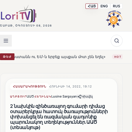
ՀԱՅ
ENG
RUS
ՇԱԲԱԹ, ՕԳՈՍՏՈՍԻ 08, 2026
ն երբեք այսքան մոտ չեն եղել»
Լեռնահովիտի Սուրբ Ստ
ԹԵԺ
HOT
ՀԱՍԱՐԱԿՈՒԹՅՈՒՆ
ՀՈՒՆԻՍԻ 14, 2022, 19:12
ԱԱԾ
Lusine Sargsyan
Կիսվել
ԱՂԲՅՈՒՐ
ՀԵՂԻՆԱԿ
2 նախկին զինծառայող գումարի դիմաց
օտարերկրյա հատուկ ծառայությունների
փոխանցել են ռազմական գաղտնիք
պարունակող տեղեկություններ․ԱԱԾ
(տեսանյութ)