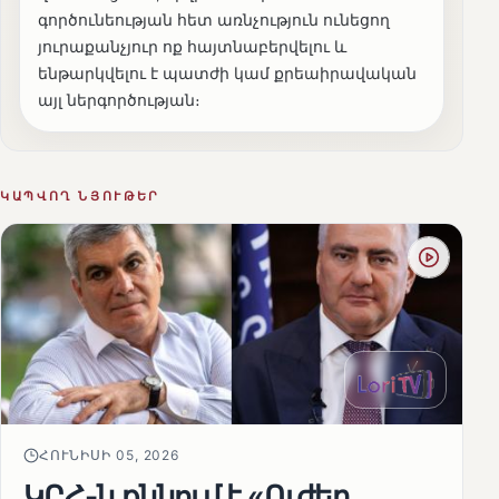
գործունեության հետ առնչություն ունեցող
յուրաքանչյուր ոք հայտնաբերվելու և
ենթարկվելու է պատժի կամ քրեաիրավական
այլ ներգործության։
ԿԱՊՎՈՂ ՆՅՈՒԹԵՐ
ՀՈՒՆԻՍԻ 05, 2026
ԿԸՀ-ն քննում է «Ուժեղ