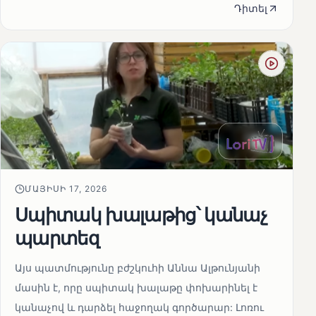
Դիտել
ՄԱՅԻՍԻ 17, 2026
Սպիտակ խալաթից՝ կանաչ
պարտեզ
Այս պատմությունը բժշկուհի Աննա Ալթունյանի
մասին է, որը սպիտակ խալաթը փոխարինել է
կանաչով և դարձել հաջողակ գործարար: Լոռու