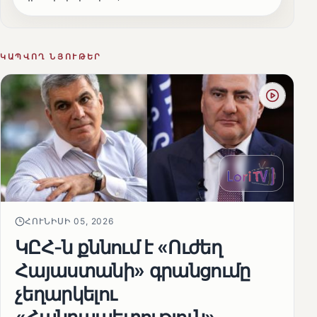
ԿԱՊՎՈՂ ՆՅՈՒԹԵՐ
ՀՈՒՆԻՍԻ 05, 2026
ԿԸՀ-ն քննում է «Ուժեղ
Հայաստանի» գրանցումը
չեղարկելու