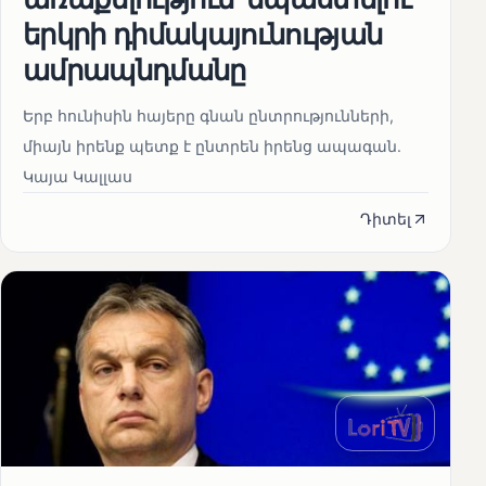
երկրի դիմակայունության
ամրապնդմանը
Երբ հունիսին հայերը գնան ընտրությունների,
միայն իրենք պետք է ընտրեն իրենց ապագան.
Կայա Կալլաս
Դիտել