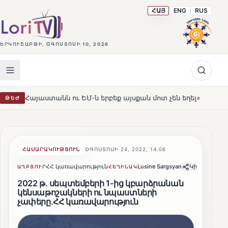
ՀԱՅ
ENG
RUS
ԵՐԿՈՒՇԱԲԹԻ, ՕԳՈՍՏՈՍԻ 10, 2026
նն ու ԵՄ-ն երբեք այսքան մոտ չեն եղել»
Լեռնահովիտի
ԹԵԺ
HOT
ՀԱՍԱՐԱԿՈՒԹՅՈՒՆ
ՕԳՈՍՏՈՍԻ 24, 2022, 14:06
ՀՀ կառավարություն
Lusine Sargsyan
Կիսվել
ԱՂԲՅՈՒՐ
ՀԵՂԻՆԱԿ
2022 թ. սեպտեմբերի 1-ից կբարձրանան
կենսաթոշակների ու նպաստների
չափերը.ՀՀ կառավարություն