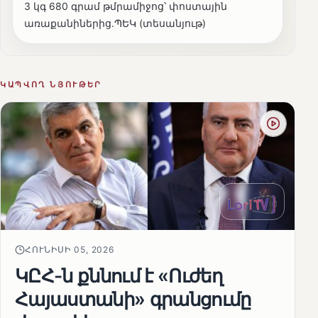
3 կգ 680 գրամ թմրամիջոց՝ փոստային
առաքանիներից.ՊԵԿ (տեսանյութ)
ԿԱՊՎՈՂ ՆՅՈՒԹԵՐ
ՀՈՒՆԻՍԻ 05, 2026
ԿԸՀ-ն քննում է «Ուժեղ
Հայաստանի» գրանցումը