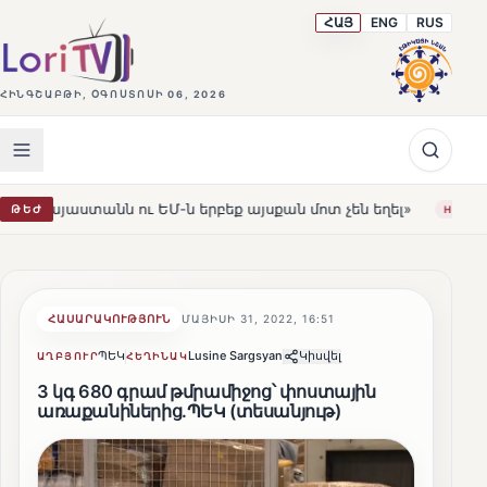
ՀԱՅ
ENG
RUS
ՀԻՆԳՇԱԲԹԻ, ՕԳՈՍՏՈՍԻ 06, 2026
ն ու ԵՄ-ն երբեք այսքան մոտ չեն եղել»
Լեռնահովիտի 
ԹԵԺ
HOT
ՀԱՍԱՐԱԿՈՒԹՅՈՒՆ
ՄԱՅԻՍԻ 31, 2022, 16:51
ՊԵԿ
Lusine Sargsyan
Կիսվել
ԱՂԲՅՈՒՐ
ՀԵՂԻՆԱԿ
3 կգ 680 գրամ թմրամիջոց՝ փոստային
առաքանիներից.ՊԵԿ (տեսանյութ)