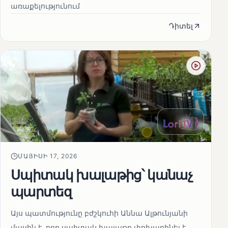
առաքելությունում
Դիտել
ՄԱՅԻՍԻ 17, 2026
Սպիտակ խալաթից՝ կանաչ
պարտեզ
Այս պատմությունը բժշկուհի Աննա Ալթունյանի
մասին է, որը սպիտակ խալաթը փոխարինել է