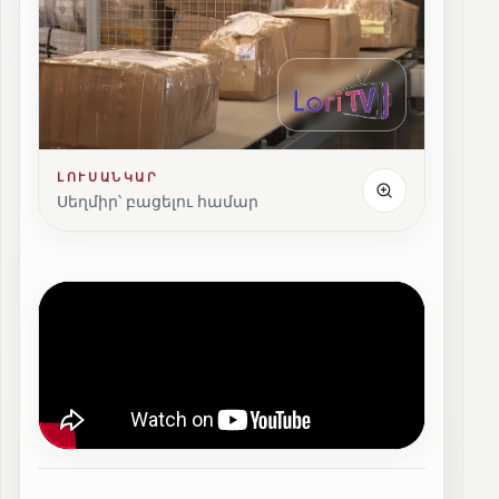
ԼՈՒՍԱՆԿԱՐ
Սեղմիր՝ բացելու համար