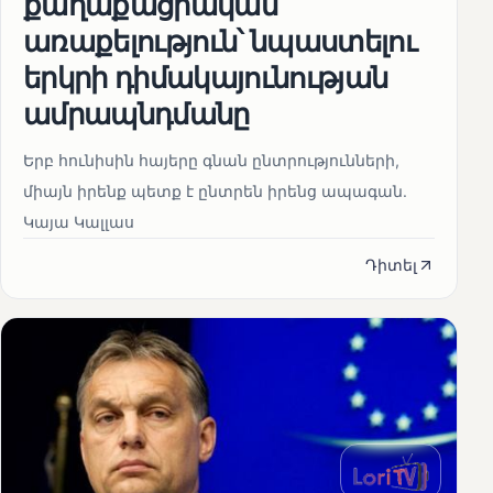
քաղաքացիական
առաքելություն՝ նպաստելու
երկրի դիմակայունության
ամրապնդմանը
Երբ հունիսին հայերը գնան ընտրությունների,
միայն իրենք պետք է ընտրեն իրենց ապագան.
Կայա Կալլաս
Դիտել