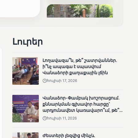
արդյունքները
Լուրեր
ՄՈՒՆԵՏԻԿ
Ոչ միայն ընտրող, այլև
Լողավազա՞ն, թե՞ շատրվաններ.
որոշում կայացնող
ի՞նչ ապագա է սպասվում
Վանաձորի քաղաքային լճին
հուլիսի 17, 2026
Վանաձոր-Փամբակ խոշորացում.
քննարկման գլխավոր հարցը՝
արդյունավետ կառավարո՞ւմ, թե՞
քաղաքական նպատակ
հուլիսի 11, 2026
ՄՈՒՆԵՏԻԿ
Շարունակվում են
Ժեստերի լեզվից մինչև
Փամբակ գետում