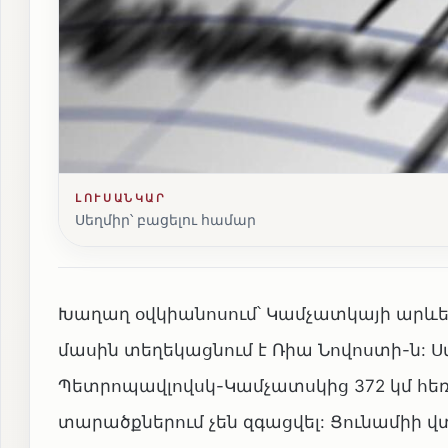
ԼՈՒՍԱՆԿԱՐ
Սեղմիր՝ բացելու համար
Խաղաղ օվկիանոսում՝ Կամչատկայի արևել
մասին տեղեկացնում է Ռիա Նովոստի-ն: Ս
Պետրոպավլովսկ-Կամչատսկից 372 կմ հեռ
տարածքներում չեն զգացվել: Ցունամիի 