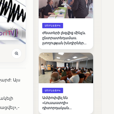
ՄՈՒՆԵՏԻԿ
Ժեստերի լեզվից մինչև
ընտրատեղամաս.
լսողության խնդիրներ
ունեցող ընտրողների
ճանապարհը
արժ: Այս
ՄՈՒՆԵՏԻԿ
ակելի
Ամփոփվել են
«Լուսաստղի»
ացվել»,-
դիտորդական
առաքելության