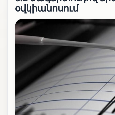
օվկիանոսում