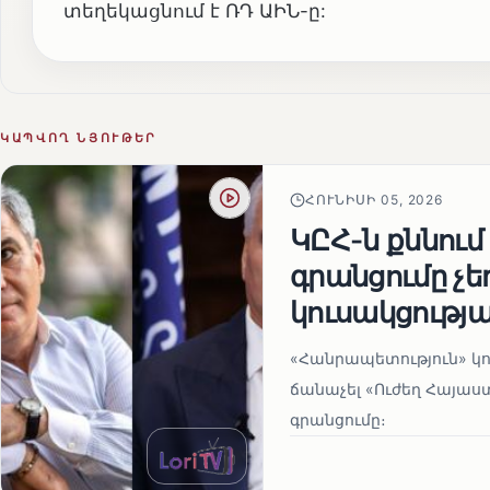
տեղեկացնում է ՌԴ ԱԻՆ-ը:
ԿԱՊՎՈՂ ՆՅՈՒԹԵՐ
ՀՈՒՆԻՍԻ 05, 2026
ԿԸՀ-ն քննում
գրանցումը չ
կուսակցությա
«Հանրապետություն» կու
ճանաչել «Ուժեղ Հայաս
գրանցումը։