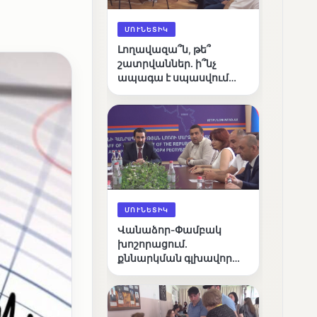
ՄՈՒՆԵՏԻԿ
Լողավազա՞ն, թե՞
շատրվաններ. ի՞նչ
ապագա է սպասվում
Վանաձորի քաղաքային
լճին
ՄՈՒՆԵՏԻԿ
Վանաձոր-Փամբակ
խոշորացում.
քննարկման գլխավոր
հարցը՝ արդյունավետ
կառավարո՞ւմ, թե՞
քաղաքական նպատակ