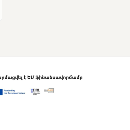
ՄՈՒՆԵՏԻԿ
Վրաստանի
վարչապետը
շնորհավորել է Նիկոլ
Փաշինյանին՝
ընտրություններում
հաջողության
կապակցությամբ