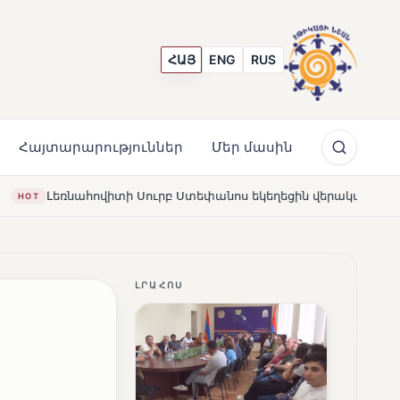
ՀԱՅ
ENG
RUS
Հայտարարություններ
Մեր մասին
րբ Ստեփանոս եկեղեցին վերակառուցվել է Կարապետյան ընտան
ԼՐԱՀՈՍ