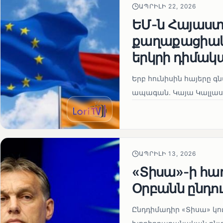
ԱՊՐԻԼԻ 22, 2026
ԵՄ-ն Հայաստա
քաղաքացիակա
երկրի դիմակ
Երբ հունիսին հայերը գ
ապագան. Կայա Կալլաս
ԱՊՐԻԼԻ 13, 2026
«Տիսա»-ի հա
Օրբանն ընդո
Ընդդիմադիր «Տիսա» կու