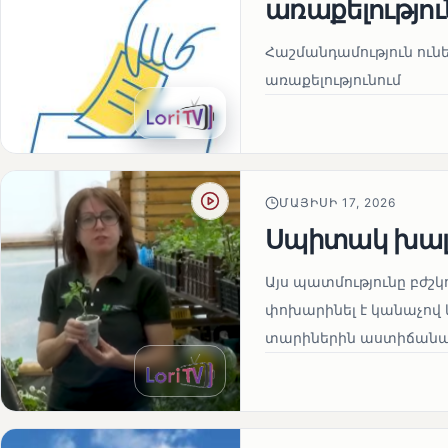
առաքելությու
Հաշմանդամություն ու
առաքելությունում
ՄԱՅԻՍԻ 17, 2026
Սպիտակ խալ
Այս պատմությունը բժշկ
փոխարինել է կանաչով 
տարիներին աստիճանաբ