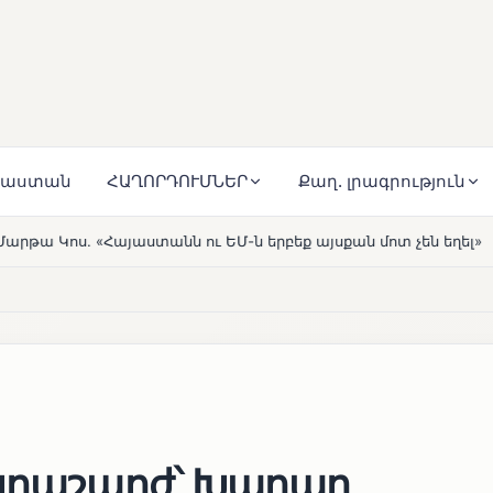
յաստան
ՀԱՂՈՐԴՈՒՄՆԵՐ
Քաղ. լրագրություն
ւ ԵՄ-ն երբեք այսքան մոտ չեն եղել»
Լեռնահովիտի Սու
HOT
րկրաշարժ՝ Խաղաղ