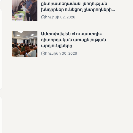
ընտրատեղամաս. լսողության
անհետացած
խնդիրներ ունեցող ընտրողների
անչափահասների
ճանապարհը
հուլիսի 02, 2026
որոնողական
աշխատանքները
Ամփոփվել են «Լուսաստղի»
դիտորդական առաքելության
արդյունքները
հունիսի 30, 2026
ՄՈՒՆԵՏԻԿ
Մատչելի
ընտրություններ՝ դեռևս
չլուծված խնդիրներով.
«Լուսաստղի»
դիտորդական
առաքելության
արդյունքները