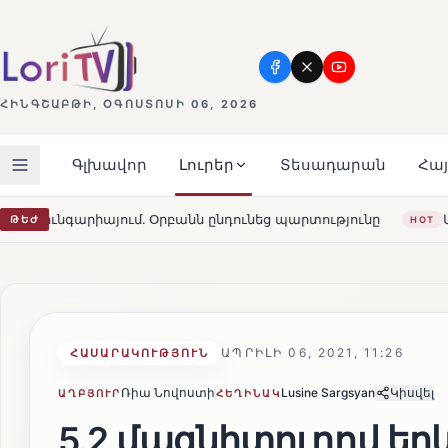
ՀԻՆԳՇԱԲԹԻ, ՕԳՈՍՏՈՍԻ 06, 2026
Գլխավոր
Լուրեր
Տեսադարան
Հա
անն ընդունեց պարտությունը
Մարթա Կոս. «Հայաստանն ո
ԹԵԺ
HOT
ԱՊՐԻԼԻ 06, 2021, 11:26
ՀԱՍԱՐԱԿՈՒԹՅՈՒՆ
Ռիա Նովոստի
Lusine Sargsyan
Կիսվել
ԱՂԲՅՈՒՐ
ՀԵՂԻՆԱԿ
5.2 մագնիտուդով ե