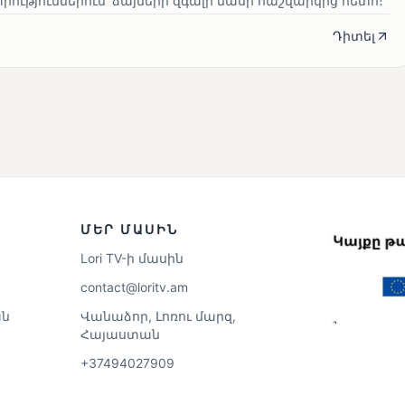
ւթյուններում՝ ձայների զգալի մասի հաշվարկից հետո։
Դիտել
ՄԵՐ ՄԱՍԻՆ
Lori TV-ի մասին
contact@loritv.am
ն
Վանաձոր, Լոռու մարզ,
Հայաստան
+37494027909