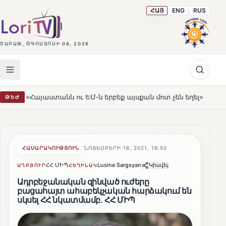
ՀԱՅ
ENG
RUS
ՇԱԲԱԹ, ՕԳՈՍՏՈՍԻ 08, 2026
տանն ու ԵՄ-ն երբեք այսքան մոտ չեն եղել»
Լեռնահովի
ԹԵԺ
HOT
ՀԱՍԱՐԱԿՈՒԹՅՈՒՆ
ՆՈՅԵՄԲԵՐԻ 16, 2021, 16:50
ՀՀ ՄԻՊ
Lusine Sargsyan
Կիսվել
ԱՂԲՅՈՒՐ
ՀԵՂԻՆԱԿ
Ադրբեջանական զինված ուժերը
բացահայտ ահաբեկչական հարձակում են
սկսել ՀՀ նկատմամբ․ ՀՀ ՄԻՊ