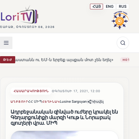
ՀԱՅ
ENG
RUS
ՇԱԲԱԹ, ՕԳՈՍՏՈՍԻ 08, 2026
ու ԵՄ-ն երբեք այսքան մոտ չեն եղել»
Լեռնահովիտի Ս
ԹԵԺ
HOT
ՀԱՍԱՐԱԿՈՒԹՅՈՒՆ
ՕԳՈՍՏՈՍԻ 17, 2021, 12:00
ՀՀ ՄԻՊ
Lusine Sargsyan
Կիսվել
ԱՂԲՅՈՒՐ
ՀԵՂԻՆԱԿ
Ադրբեջանական զինված ուժերը կրակել են
Գեղարքունիքի մարզի Կութ և Նորաբակ
գյուղերի վրա․ ՄԻՊ