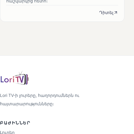
հաշվարկից հետո։
Դիտել
Lori TV-ի լուրերը, հաղորդումներն ու
հայտարարությունները։
ԲԱԺԻՆՆԵՐ
Լուրեր