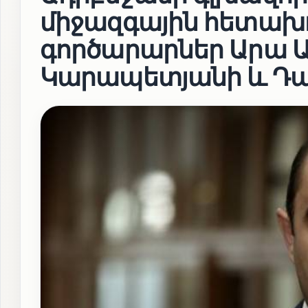
միջազգային հետախո
գործարարներ Արա Ա
Կարապետյանի և Դա