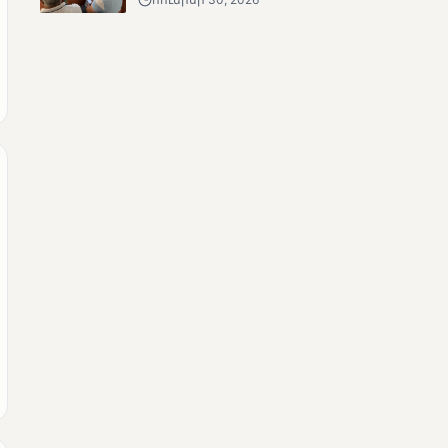
ՄՈՒՆԵՏԻԿ
Քվեարկության
նախնական
պաշտոնական
արդյունքները․ ՈՒՂԻՂ
ՄՈՒՆԵՏԻԿ
ԿԸՀ-ն հրապարակել է
նախնական տվյալներ՝ ժ․
1։00 դրությամբ