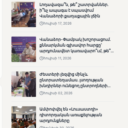
Լողավազա՞ն, թե՞ շատրվաններ.
ՄՈՒՆԵՏԻԿ
ի՞նչ ապագա է սպասվում
Մատչելի
Վանաձորի քաղաքային լճին
ընտրություններ.
ձեռքբերումներ և
հուլիսի 17, 2026
բացթողումներ
Վանաձոր-Փամբակ խոշորացում.
քննարկման գլխավոր հարցը՝
արդյունավետ կառավարո՞ւմ, թե՞
քաղաքական նպատակ
հուլիսի 11, 2026
Ժեստերի լեզվից մինչև
ՄՈՒՆԵՏԻԿ
ընտրատեղամաս. լսողության
խնդիրներ ունեցող ընտրողների
Ամփոփվել են 2005
ճանապարհը
տեղամասերի
հուլիսի 02, 2026
արդյունքները
Ամփոփվել են «Լուսաստղի»
դիտորդական առաքելության
արդյունքները
հունիսի 30, 2026