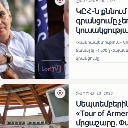
ՀՈՒՆԻՍԻ 05, 2026
ԿԸՀ-ն քննում
գրանցումը չ
կուսակցությա
«Հանրապետություն» կու
ճանաչել «Ուժեղ Հայաս
գրանցումը։
ԱՊՐԻԼԻ 23, 2026
Սեպտեմբերի
«Tour of Arm
մրցաշարը. Փ