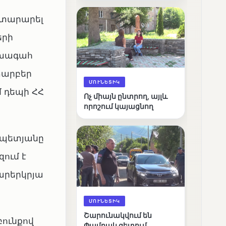
արդյունքները
յտարարել
երի
նախագահ
տարբեր
ՄՈՒՆԵՏԻԿ
 դեպի ՀՀ
Ոչ միայն ընտրող, այլև
որոշում կայացնող
ապետյանը
ում է
արերկրյա
ՄՈՒՆԵՏԻԿ
Շարունակվում են
բունքով
Փամբակ գետում