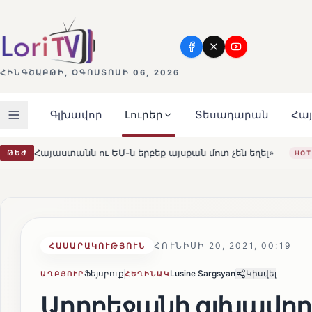
ՀԻՆԳՇԱԲԹԻ, ՕԳՈՍՏՈՍԻ 06, 2026
Գլխավոր
Լուրեր
Տեսադարան
Հա
ն երբեք այսքան մոտ չեն եղել»
Լեռնահովիտի Սուրբ Ստ
ԹԵԺ
HOT
ՀՈՒՆԻՍԻ 20, 2021, 00:19
ՀԱՍԱՐԱԿՈՒԹՅՈՒՆ
Ֆեյսբուք
Lusine Sargsyan
Կիսվել
ԱՂԲՅՈՒՐ
ՀԵՂԻՆԱԿ
Ադրբեջանի գլխավո