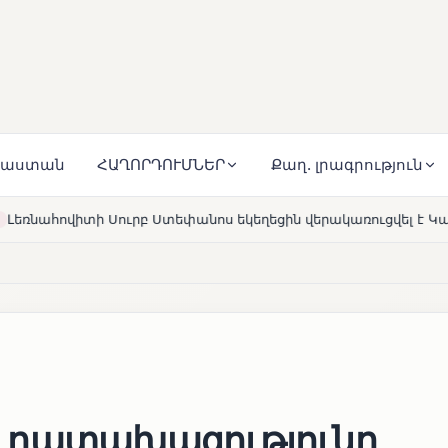
յաստան
ՀԱՂՈՐԴՈՒՄՆԵՐ
Քաղ. լրագրություն
եփանոս եկեղեցին վերակառուցվել է Կարապետյան ընտանիքի մ
ր դատախազությունը