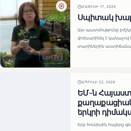
ՄԱՅԻՍԻ 17, 2026
Սպիտակ խալ
Այս պատմությունը բժշկ
փոխարինել է կանաչով 
տարիներին աստիճանաբ
ԱՊՐԻԼԻ 22, 2026
ԵՄ-ն Հայաստա
քաղաքացիակա
երկրի դիմակ
Երբ հունիսին հայերը գ