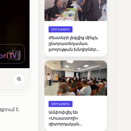
ՄՈՒՆԵՏԻԿ
Ժեստերի լեզվից մինչև
ընտրատեղամաս.
լսողության խնդիրներ
ունեցող ընտրողների
ճանապարհը
ՄՈՒՆԵՏԻԿ
րում է.
Ամփոփվել են
«Լուսաստղի»
դիտորդական
առաքելության