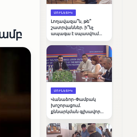
ՄՈՒՆԵՏԻԿ
Լողավազա՞ն, թե՞
շատրվաններ. ի՞նչ
մամբ
ապագա է սպասվում
Վանաձորի քաղաքային
լճին
ՄՈՒՆԵՏԻԿ
Վանաձոր-Փամբակ
խոշորացում.
քննարկման գլխավոր
հարցը՝ արդյունավետ
կառավարո՞ւմ, թե՞
քաղաքական նպատակ