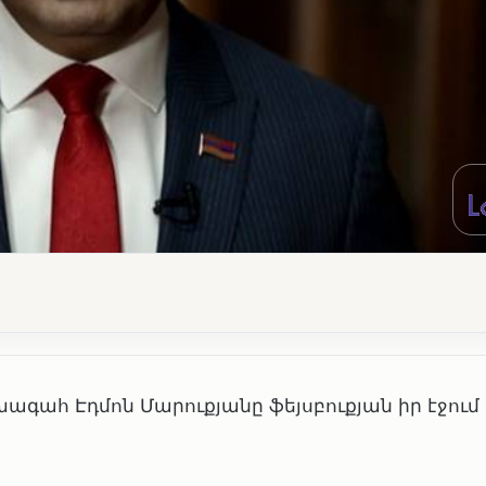
գահ Էդմոն Մարուքյանը ֆեյսբուքյան իր էջում գ