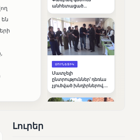
անհետացած
վող
անչափահասների
որոնողական
 են
աշխատանքները
երի
,
ՄՈՒՆԵՏԻԿ
Մատչելի
ի
ընտրություններ՝ դեռևս
չլուծված խնդիրներով.
«Լուսաստղի»
դիտորդական
առաքելության
արդյունքները
Լուրեր