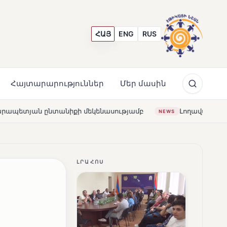
ՀԱՅ
ENG
RUS
Հայտարարություններ
Մեր մասին
եկենասությամբ
Լողավազա՞ն, թե՞ շատրվաններ. ի՞նչ
NEWS
ԼՐԱՀՈՍ