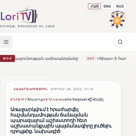
ՀԱՅ
ENG
RUS
ՈՒՐԲԱԹ, ՕԳՈՍՏՈՍԻ 07, 2026
ության ամրապնդմանը
«Տիսա»-ի հաղթանակը Հունգարիայ
ԹԵԺ
HOT
ՀԱՍԱՐԱԿՈՒԹՅՈՒՆ
ԱՊՐԻԼԻ 26, 2022, 21:14
Ֆեյսբուք
Lusine Sargsyan
Կիսվել
ԱՂԲՅՈՒՐ
ՀԵՂԻՆԱԿ
Առաջարկվում է հրաժարվել
հաշմանդամության ճանաչման
պարագայում աշխատողի հետ
աշխատանքային պայմանագիրը լուծելու
դրույթից. նախագիծ