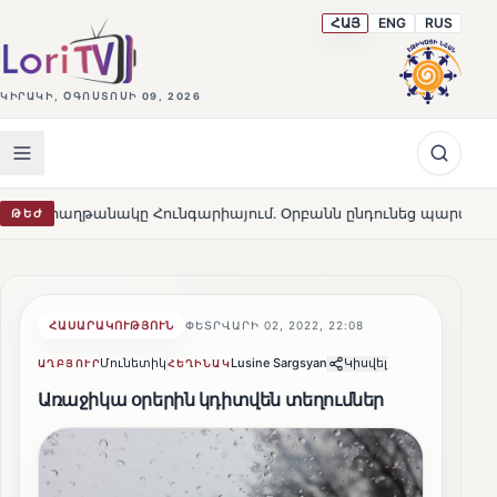
ՀԱՅ
ENG
RUS
ԿԻՐԱԿԻ, ՕԳՈՍՏՈՍԻ 09, 2026
ակը Հունգարիայում․ Օրբանն ընդունեց պարտությունը
ԹԵԺ
HOT
ՀԱՍԱՐԱԿՈՒԹՅՈՒՆ
ՓԵՏՐՎԱՐԻ 02, 2022, 22:08
Մունետիկ
Lusine Sargsyan
Կիսվել
ԱՂԲՅՈՒՐ
ՀԵՂԻՆԱԿ
Առաջիկա օրերին կդիտվեն տեղումներ