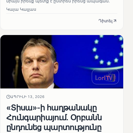
միայն իրենք պետք է ընտրեն իրենց ապագան.
Կայա Կալլաս
Դիտել
ԱՊՐԻԼԻ 13, 2026
«Տիսա»-ի հաղթանակը
Հունգարիայում․ Օրբանն
ընդունեց պարտությունը