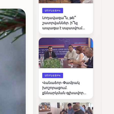
ՄՈՒՆԵՏԻԿ
Լողավազա՞ն, թե՞
շատրվաններ. ի՞նչ
ապագա է սպասվում
Վանաձորի քաղաքային
լճին
ՄՈՒՆԵՏԻԿ
Վանաձոր-Փամբակ
խոշորացում.
քննարկման գլխավոր
հարցը՝ արդյունավետ
կառավարո՞ւմ, թե՞
քաղաքական նպատակ