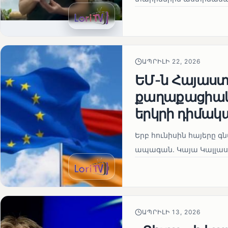
ԱՊՐԻԼԻ 22, 2026
ԵՄ-ն Հայաստա
քաղաքացիակա
երկրի դիմակ
Երբ հունիսին հայերը գ
ապագան. Կայա Կալլաս
ԱՊՐԻԼԻ 13, 2026