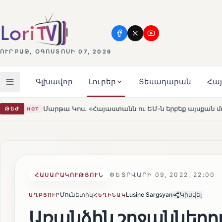
ՈՒՐԲԱԹ, ՕԳՈՍՏՈՍԻ 07, 2026
Գլխավոր
Լուրեր
Տեսադարան
Հա
«Հայաստանն ու ԵՄ-ն երբեք այսքան մոտ չեն եղել»
Լեռ
ԹԵԺ
HOT
ՓԵՏՐՎԱՐԻ 09, 2022, 22:00
ՀԱՍԱՐԱԿՈՒԹՅՈՒՆ
Մունետիկ
Lusine Sargsyan
Կիսվել
ԱՂԲՅՈՒՐ
ՀԵՂԻՆԱԿ
Առանձին շրջաններո