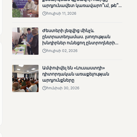
արդյունավետ կառավարո՞ւմ, թե՞
անհետացած
քաղաքական նպատակ
անչափահասների
հուլիսի 11, 2026
որոնողական
աշխատանքները
Ժեստերի լեզվից մինչև
ընտրատեղամաս. լսողության
խնդիրներ ունեցող ընտրողների
ճանապարհը
հուլիսի 02, 2026
ՄՈՒՆԵՏԻԿ
Ամփոփվել են «Լուսաստղի»
Մատչելի
դիտորդական առաքելության
ընտրություններ՝ դեռևս
արդյունքները
չլուծված խնդիրներով.
հունիսի 30, 2026
«Լուսաստղի»
դիտորդական
առաքելության
արդյունքները