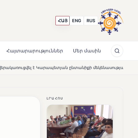
ՀԱՅ
ENG
RUS
Հայտարարություններ
Մեր մասին
պետյան ընտանիքի մեկենասությամբ
Լողավազա՞ն, թե՞ 
NEWS
ԼՐԱՀՈՍ