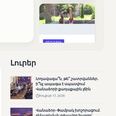
արդյունքները
ՄՈՒՆԵՏԻԿ
Ոչ միայն ընտրող, այլև
որոշում կայացնող
Լուրեր
Լողավազա՞ն, թե՞ շատրվաններ.
ի՞նչ ապագա է սպասվում
Վանաձորի քաղաքային լճին
հուլիսի 17, 2026
ՄՈՒՆԵՏԻԿ
Վանաձոր-Փամբակ խոշորացում.
Շարունակվում են
քննարկման գլխավոր հարցը՝
Փամբակ գետում