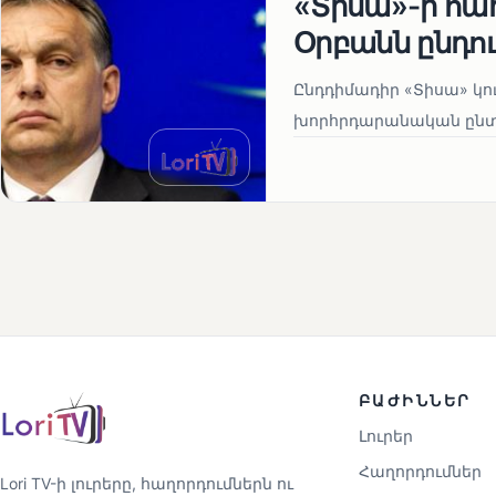
«Տիսա»-ի հա
Օրբանն ընդո
Ընդդիմադիր «Տիսա» կու
խորհրդարանական ընտրո
ԲԱԺԻՆՆԵՐ
Լուրեր
Հաղորդումներ
Lori TV-ի լուրերը, հաղորդումներն ու