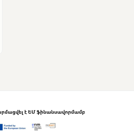
ՄՈՒՆԵՏԻԿ
Վրաստանի
վարչապետը
շնորհավորել է Նիկոլ
Փաշինյանին՝
ընտրություններում
հաջողության
կապակցությամբ