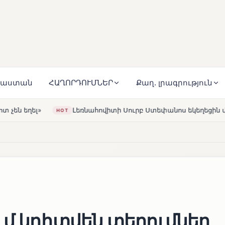
յաստան
ՀԱՂՈՐԴՈՒՄՆԵՐ
Քաղ. լրագրություն
նահովիտի Սուրբ Ստեփանոս եկեղեցին վերակառուցվել է Կարա
ւմ կդիտվեն տեղումներ