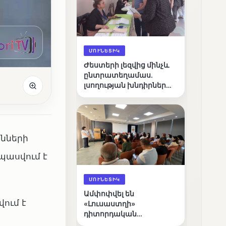
ՄՈՒՆԵՏԻԿ
Ժեստերի լեզվից մինչև
ընտրատեղամաս.
լսողության խնդիրներ
ունեցող ընտրողների
ճանապարհը
անների
սպասվում է
ՄՈՒՆԵՏԻԿ
Ամփոփվել են
ում է
«Լուսաստղի»
դիտորդական
առաքելության