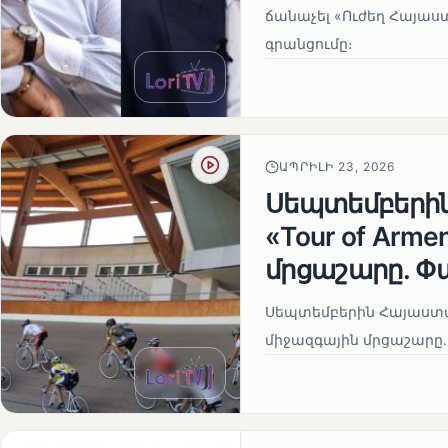
ճանաչել «Ուժեղ Հայաս
գրանցումը։
ԱՊՐԻԼԻ 23, 2026
Սեպտեմբերի
«Tour of Arm
մրցաշարը. Փ
Սեպտեմբերին Հայաստան
միջազգային մրցաշարը.