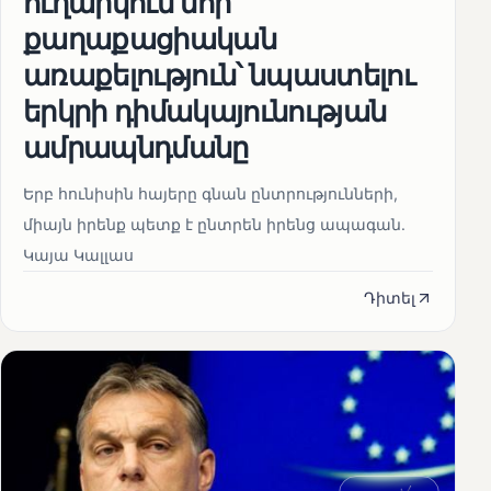
ուղարկում նոր
քաղաքացիական
առաքելություն՝ նպաստելու
երկրի դիմակայունության
ամրապնդմանը
Երբ հունիսին հայերը գնան ընտրությունների,
միայն իրենք պետք է ընտրեն իրենց ապագան.
Կայա Կալլաս
Դիտել