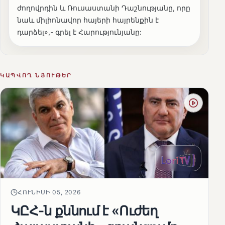
ժողովրդին և Ռուսաստանի Դաշնությանը, որը
նաև միլիոնավոր հայերի հայրենքին է
դարձել»,- գրել է Հարությունյանը:
ԿԱՊՎՈՂ ՆՅՈՒԹԵՐ
ՀՈՒՆԻՍԻ 05, 2026
ԿԸՀ-ն քննում է «Ուժեղ