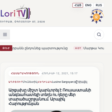
ՀԱՅ
ENG
RUS
ՈՒՐԲԱԹ, ՕԳՈՍՏՈՍԻ 07, 2026
ընդունեց պարտությունը
Մարթա Կոս. «Հայաստանն ու ԵՄ
ԹԵԺ
HOT
ՀԱՍԱՐԱԿՈՒԹՅՈՒՆ
ՀՈՒՆԻՍԻ 12, 2021, 15:17
Մունետիկ
Lusine Sargsyan
Կիսվել
ԱՂԲՅՈՒՐ
ՀԵՂԻՆԱԿ
Արցախը միշտ կարևորել է Ռուսաստանի
անգնահատելի տեղն ու դերը մեր
տարածաշրջանում․ Արայիկ
Հարությունյան