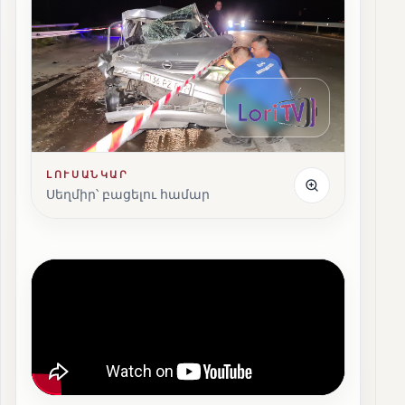
ԼՈՒՍԱՆԿԱՐ
Սեղմիր՝ բացելու համար