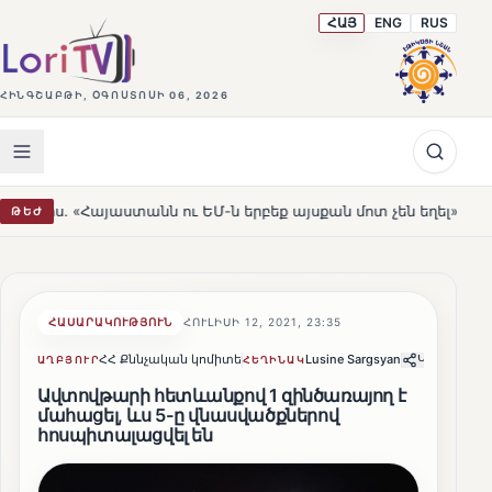
ՀԱՅ
ENG
RUS
ՀԻՆԳՇԱԲԹԻ, ՕԳՈՍՏՈՍԻ 06, 2026
անն ու ԵՄ-ն երբեք այսքան մոտ չեն եղել»
Լեռնահովիտ
ԹԵԺ
HOT
ՀԱՍԱՐԱԿՈՒԹՅՈՒՆ
ՀՈՒԼԻՍԻ 12, 2021, 23:35
ՀՀ Քննչական կոմիտե
Lusine Sargsyan
Կիսվել
ԱՂԲՅՈՒՐ
ՀԵՂԻՆԱԿ
Ավտովթարի հետևանքով 1 զինծառայող է
մահացել, ևս 5-ը վնասվածքներով
հոսպիտալացվել են