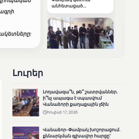
Եվրոպական
անհետացած
ագրի
անչափահասների
որոնողական
աշխատանքները
սակետները:
ՄՈՒՆԵՏԻԿ
Լուրեր
Մատչելի
ընտրություններ՝ դեռևս
չլուծված խնդիրներով.
«Լուսաստղի»
Լողավազա՞ն, թե՞ շատրվաններ.
դիտորդական
ի՞նչ ապագա է սպասվում
առաքելության
Վանաձորի քաղաքային լճին
արդյունքները
հուլիսի 17, 2026
Վանաձոր-Փամբակ խոշորացում.
քննարկման գլխավոր հարցը՝