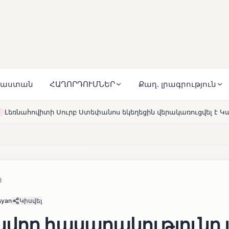
յաստան
ՀԱՂՈՐԴՈՒՄՆԵՐ
Քաղ. լրագրություն
Ստեփանոս եկեղեցին վերակառուցվել է Կարապետյան ընտանիքի
3
syan
Կիսվել
վող հասարակությունը լ