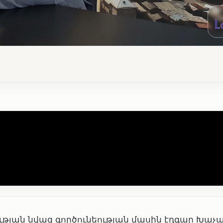
թյան նվազ գործունեության մասին էդգար Խաչ