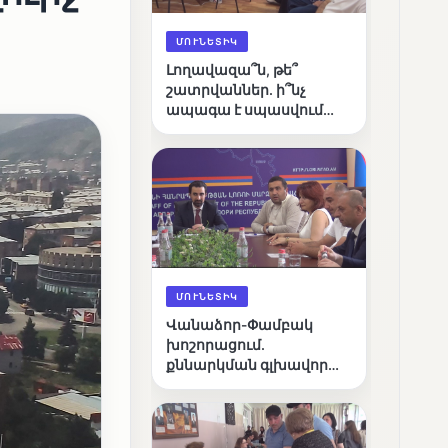
ՄՈՒՆԵՏԻԿ
Լողավազա՞ն, թե՞
շատրվաններ. ի՞նչ
ապագա է սպասվում
Վանաձորի քաղաքային
լճին
ՄՈՒՆԵՏԻԿ
Վանաձոր-Փամբակ
խոշորացում.
քննարկման գլխավոր
հարցը՝ արդյունավետ
կառավարո՞ւմ, թե՞
քաղաքական նպատակ