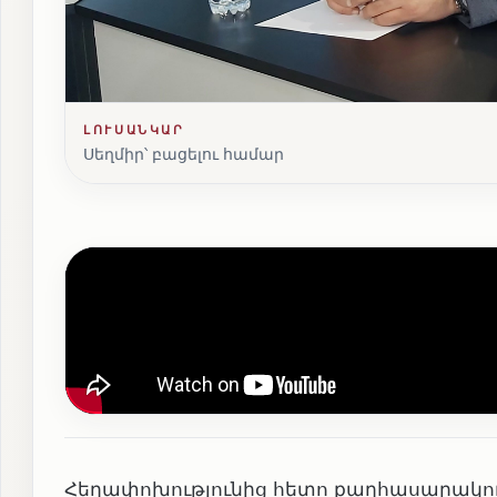
ԼՈՒՍԱՆԿԱՐ
Սեղմիր՝ բացելու համար
Հեղափոխությունից հետո քաղհասարակու