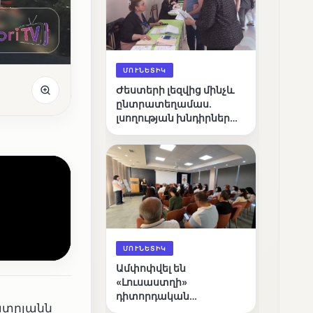
ՄՈՒՆԵՏԻԿ
Ժեստերի լեզվից մինչև
ընտրատեղամաս.
լսողության խնդիրներ
ունեցող ընտրողների
ճանապարհը
ՄՈՒՆԵՏԻԿ
Ամփոփվել են
«Լուսաստղի»
դիտորդական
ատրյանն
առաքելության