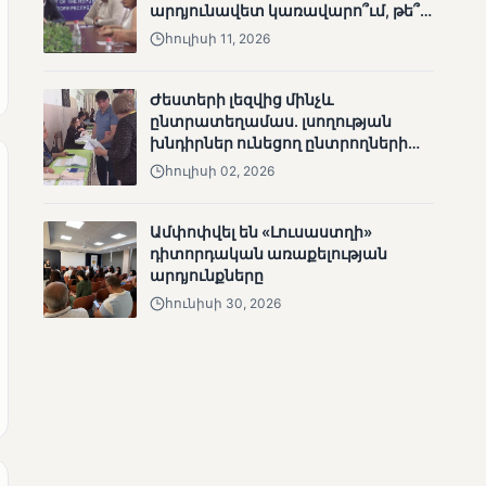
արդյունավետ կառավարո՞ւմ, թե՞
ՄՈՒՆԵՏԻԿ
քաղաքական նպատակ
հուլիսի 11, 2026
Մատչելի
ընտրություններ.
ձեռքբերումներ և
Ժեստերի լեզվից մինչև
բացթողումներ
ընտրատեղամաս. լսողության
խնդիրներ ունեցող ընտրողների
ճանապարհը
հուլիսի 02, 2026
Ամփոփվել են «Լուսաստղի»
դիտորդական առաքելության
արդյունքները
ՄՈՒՆԵՏԻԿ
հունիսի 30, 2026
Ամփոփվել են 2005
տեղամասերի
արդյունքները