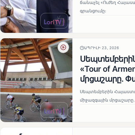
ճանաչել «Ուժեղ Հայաս
գրանցումը։
ԱՊՐԻԼԻ 23, 2026
Սեպտեմբերի
«Tour of Arm
մրցաշարը. Փ
Սեպտեմբերին Հայաստան
միջազգային մրցաշարը.