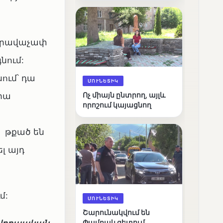
արդյունքները
չ իրավաչափ
նում:
ում՝ դա
ՄՈՒՆԵՏԻԿ
Ոչ միայն ընտրող, այլև
րա
որոշում կայացնող
, թքած են
լ այդ
մ:
ՄՈՒՆԵՏԻԿ
Շարունակվում են
Փամբակ գետում