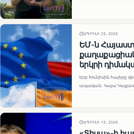
ԱՊՐԻԼԻ 22, 2026
ԵՄ-ն Հայաստա
քաղաքացիակա
երկրի դիմակ
Երբ հունիսին հայերը գ
ապագան. Կայա Կալլաս
ԱՊՐԻԼԻ 13, 2026
«Տիսա»-ի հա