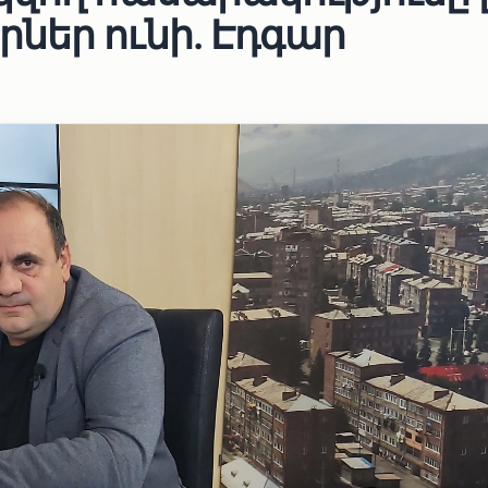
ներ ունի. Էդգար