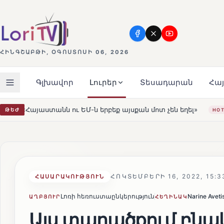
ՀԻՆԳՇԱԲԹԻ, ՕԳՈՍՏՈՍԻ 06, 2026
Գլխավոր
Լուրեր
Տեսադարան
Հա
Մ-ն երբեք այսքան մոտ չեն եղել»
Լեռնահովիտի Սուրբ 
ԹԵԺ
HOT
ՀՈԿՏԵՄԲԵՐԻ 16, 2022, 15:3
ՀԱՍԱՐԱԿՈՒԹՅՈՒՆ
Լոռի հեռուստաընկերություն
Narine Aveti
ԱՂԲՅՈՒՐ
ՀԵՂԻՆԱԿ
Այս տարածքում բնակ