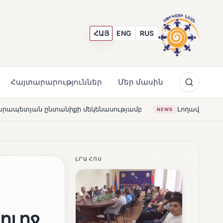
ՀԱՅ
ENG
RUS
Հայտարարություններ
Մեր մասին
 մեկենասությամբ
Լողավազա՞ն, թե՞ շատրվաններ. ի՞
NEWS
ԼՐԱՀՈՍ
ուրջ