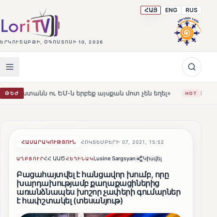
ՀԱՅ
ENG
RUS
ԵՐԿՈՒՇԱԲԹԻ, ՕԳՈՍՏՈՍԻ 10, 2026
ն երբեք այսքան մոտ չեն եղել»
Լեռնահովիտի Սուրբ Ս
ԹԵԺ
HOT
ՀԱՍԱՐԱԿՈՒԹՅՈՒՆ
ՀՈԿՏԵՄԲԵՐԻ 07, 2021, 15:52
ՀՀ ԱԱԾ
Lusine Sargsyan
Կիսվել
ԱՂԲՅՈՒՐ
ՀԵՂԻՆԱԿ
Բացահայտվել է հանցավոր խումբ, որը
խարդախությամբ քաղաքացիներից
առանձնապես խոշոր չափերի գումարներ
է հափշտակել (տեսանյութ)