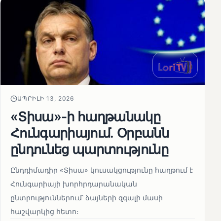
ԱՊՐԻԼԻ 13, 2026
«Տիսա»-ի հաղթանակը
Հունգարիայում․ Օրբանն
ընդունեց պարտությունը
Ընդդիմադիր «Տիսա» կուսակցությունը հաղթում է
Հունգարիայի խորհրդարանական
ընտրություններում՝ ձայների զգալի մասի
հաշվարկից հետո։