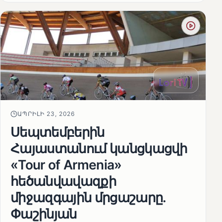
ԱՊՐԻԼԻ 23, 2026
Սեպտեմբերին
Հայաստանում կանցկացվի
«Tour of Armenia»
հեծանվավազքի
միջազգային մրցաշարը.
Փաշինյան