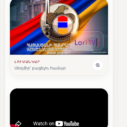
ԼՈՒՍԱՆԿԱՐ
Սեղմիր՝ բացելու համար