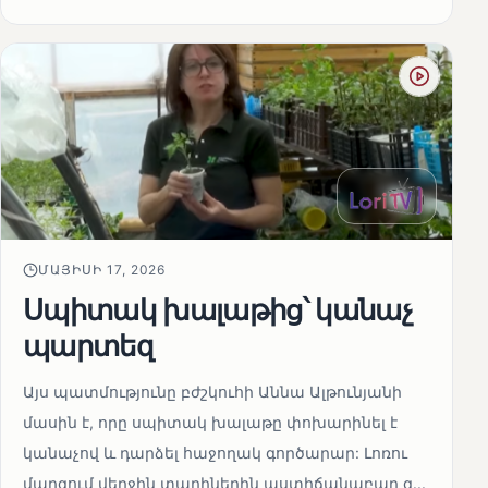
ՄԱՅԻՍԻ 17, 2026
Սպիտակ խալաթից՝ կանաչ
պարտեզ
Այս պատմությունը բժշկուհի Աննա Ալթունյանի
մասին է, որը սպիտակ խալաթը փոխարինել է
կանաչով և դարձել հաջողակ գործարար: Լոռու
մարզում վերջին տարիներին աստիճանաբար զ...