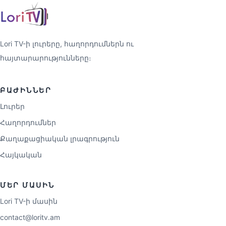
Lori TV-ի լուրերը, հաղորդումներն ու
հայտարարությունները։
ԲԱԺԻՆՆԵՐ
Լուրեր
Հաղորդումներ
Քաղաքացիական լրագրություն
Հայկական
ՄԵՐ ՄԱՍԻՆ
Lori TV-ի մասին
contact@loritv.am