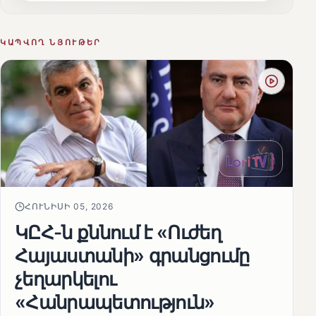
ԿԱՊՎՈՂ ՆՅՈՒԹԵՐ
ՀՈՒՆԻՍԻ 05, 2026
ԿԸՀ-ն քննում է «Ուժեղ
Հայաստանի» գրանցումը
չեղարկելու
«Հանրապետություն»