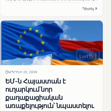
Դիտել
ԱՊՐԻԼԻ 22, 2026
ԵՄ-ն Հայաստան է
ուղարկում նոր
քաղաքացիական
առաքելություն՝ նպաստելու