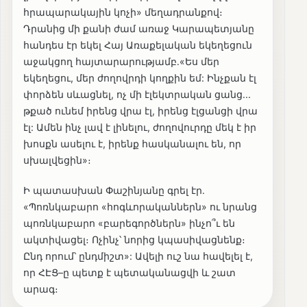
հրապարակային կոչի» մեղադրանքով։
Դրանից մի քանի ժամ առաջ Կարապետյանը
հանդես էր եկել Հայ Առաքելական եկեղեցուն
աջակցող հայտարարությամբ․«Ես մեր
եկեղեցու, մեր ժողովրդի կողքին եմ: Ինչքան էլ
փորձեն սևացնել, ոչ մի էլեկտրական ցանց...
թքած ունեմ իրենց վրա էլ, իրենց էլցանցի վրա
էլ: Ամեն ինչ լավ է լինելու, ժողովուրդը մեկ է իր
խոսքն ասելու է, իրենք հասկանալու են, որ
սխալվեցին»։
Ի պատասխան Փաշինյանը գրել էր․
«Պոռնկաբարո «հոգևորականներն» ու նրանց
պոռնկաբարո «բարեգործներն» ինչո՞ւ են
ակտիվացել։ Ոչինչ՝ նորից կպասիվացնենք։
Ընդ որում՝ ընդմիշտ»: Ավելի ուշ նա հավելել է,
որ ՀԷՑ–ը պետք է պետականացվի և շատ
արագ։