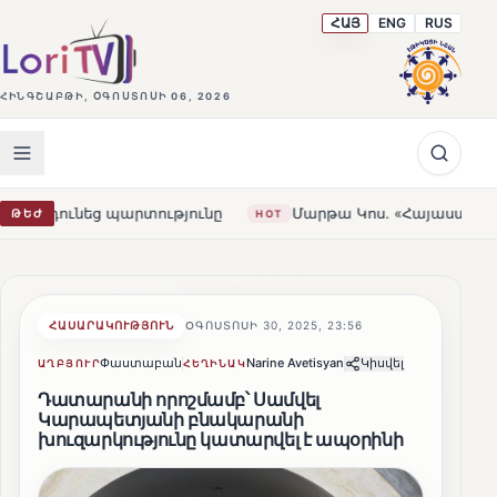
ՀԱՅ
ENG
RUS
ՀԻՆԳՇԱԲԹԻ, ՕԳՈՍՏՈՍԻ 06, 2026
արտությունը
Մարթա Կոս. «Հայաստանն ու ԵՄ-ն երբեք ա
ԹԵԺ
HOT
ՀԱՍԱՐԱԿՈՒԹՅՈՒՆ
ՕԳՈՍՏՈՍԻ 30, 2025, 23:56
Փաստաբան
Narine Avetisyan
Կիսվել
ԱՂԲՅՈՒՐ
ՀԵՂԻՆԱԿ
Դատարանի որոշմամբ՝ Սամվել
Կարապետյանի բնակարանի
խուզարկությունը կատարվել է ապօրինի