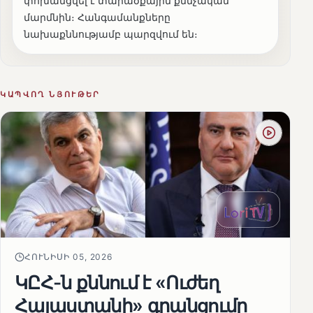
փոխանցվել է տարածքային քննչական
մարմնին։ Հանգամանքները
նախաքննությամբ պարզվում են։
ԿԱՊՎՈՂ ՆՅՈՒԹԵՐ
ՀՈՒՆԻՍԻ 05, 2026
ԿԸՀ-ն քննում է «Ուժեղ
Հայաստանի» գրանցումը