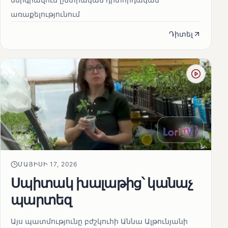
առաքելությունում
Դիտել
ՄԱՅԻՍԻ 17, 2026
Սպիտակ խալաթից՝ կանաչ
պարտեզ
Այս պատմությունը բժշկուհի Աննա Ալթունյանի