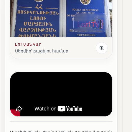
ԼՈՒՍԱՆԿԱՐ
Սեղմիր՝ բացելու համար