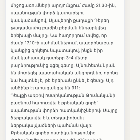
միջոցառումների արդյունքում ժամը 21.30-ին,
սպանության փորձ կատարելու
կասկածանքով, Ալավերդի քաղաքի Դեբեդ
թաղամասից բաժին բերման ենթարկվեց
երեխայի մայրը։ Նա հաղորդում տվեց, որ
ժամը 17.10-ի սահմաններում, ապօրինաբար
կյանքից զրկելու նպատակով, ինքն է իր
մանկահասակ դստերը 3-4 մետր
բարձրությունից գցել գետը: Այնուհետև նրան
են մոտեցել պատահական անցորդներ, որոնց
նա հայտնել է, թե երեխան ընկել է գետը։ Այդ
անձինք էլ ահազանգել են 911։
Դեպքի առթիվ ոստիկանության Թումանյանի
բաժնում հարուցվել է քրեական գործ՝
սպանության փորձի հատկանիշներով։ Մայրը
ձերբակալվել է և տեղափոխվել
ձերբակալվածների պահման վայր:
Քրեական գործը ոստիկանությունից