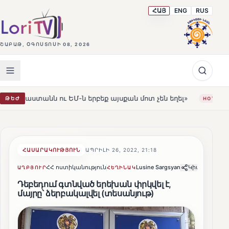
ՀԱՅ
ENG
RUS
ՇԱԲԱԹ, ՕԳՈՍՏՈՍԻ 08, 2026
 ԵՄ-ն երբեք այսքան մոտ չեն եղել»
Լեռնահովիտի Սուր
ԹԵԺ
HOT
ՀԱՍԱՐԱԿՈՒԹՅՈՒՆ
ԱՊՐԻԼԻ 26, 2022, 21:18
ՀՀ ոստիկանություն
Lusine Sargsyan
Կիսվել
ԱՂԲՅՈՒՐ
ՀԵՂԻՆԱԿ
Դեբեդում գտնված երեխան փրկվել է,
մայրը՝ ձերբակալվել (տեսանյութ)