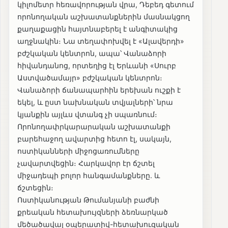
կիլոմետր հեռավորության վրա, Դեբեդ գետում
որոնողական աշխատանքներին մասնակցող
քաղաքացին հայտնաբերել է անգիտակից
աղջնակին։ Նա տեղափոխվել է «Ալավերդի»
բժշկական կենտրոն, ապա՝ Վանաձորի
հիվանդանոց, որտեղից էլ Երևանի «Սուրբ
Աստվածամայր» բժշկական կենտրոն։
Վանաձորի ճանապարհին երեխան ուշքի է
եկել, և ըստ նախնական տվյալների՝ նրա
կյանքին այլևս վտանգ չի սպառնում։
Որոնողափրկարարական աշխատանքի
բարեհաջող ավարտից հետո էլ, սակայն,
ոստիկանների միջոցառումները
չավարտվեցին։ Հարկավոր էր ճշտել
միջադեպի բոլոր հանգամանքները. և
ճշտեցին։
Ոստիկանության Թումանյանի բաժնի
քրեական հետախույզների ձեռնարկած
մեծածավալ օպերատիվ-հետախուզական