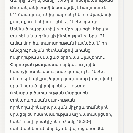
Ապրիլի 25-ին, ժամը 17.45-ին, ոստիկանության
Թումանյանի բաժին ստացվել է հաղորդում.
911 ծառայությունից հայտնել են, որ Ալավերդի
քաղաքում երեխա է ընկել Դեբեդ գետը:
Մեկնած օպերատիվ խումբը պարզել է երկու
տարեկան աղջնակի ինքնությունը։ Նրա 31-
ամյա մոր հայտարարության համաձայն՝ իր
անզգուշության հետևանքով առանց
հսկողության մնացած երեխան Ալավերդու
Փիրուզյան թաղամասի երկաթուղային
կամրջի հարևանությամբ գտնվող և Դեբեդ
գետի երկայնքով ձգվող գազատար խողովակի
վրա նստած դիրքից ընկել է գետը:
Փրկարար ծառայության մարզային
փրկարարական վարչության
որոնողափրկարարական միջոցառումներին
միացել են ոստիկանության աշխատակիցներ,
նաև՝ տեղի բնակիչներ։ Ժամը 18.30-ի
սահմաններում, մոր նշած վայրից մոտ մեկ