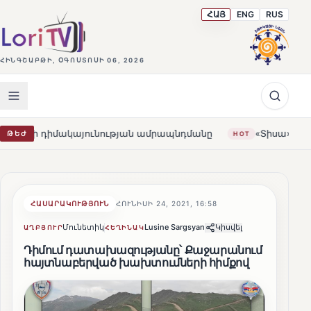
ՀԱՅ
ENG
RUS
ՀԻՆԳՇԱԲԹԻ, ՕԳՈՍՏՈՍԻ 06, 2026
մակայունության ամրապնդմանը
«Տիսա»-ի հաղթանակը Հո
ԹԵԺ
HOT
ՀԱՍԱՐԱԿՈՒԹՅՈՒՆ
ՀՈՒՆԻՍԻ 24, 2021, 16:58
Մունետիկ
Lusine Sargsyan
Կիսվել
ԱՂԲՅՈՒՐ
ՀԵՂԻՆԱԿ
Դիմում դատախազությանը՝ Քաջարանում
հայտնաբերված խախտումների հիմքով