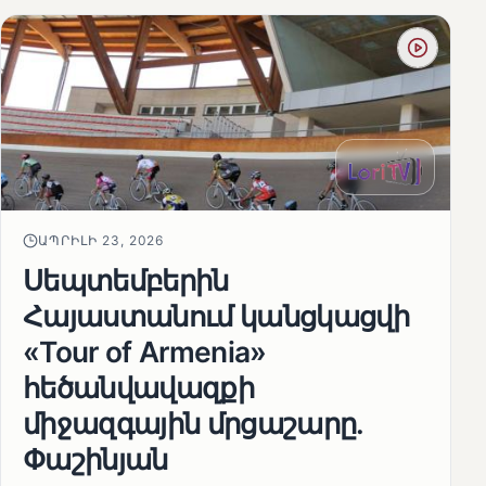
ԱՊՐԻԼԻ 23, 2026
Սեպտեմբերին
Հայաստանում կանցկացվի
«Tour of Armenia»
հեծանվավազքի
միջազգային մրցաշարը.
Փաշինյան