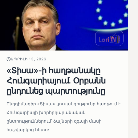
ԱՊՐԻԼԻ 13, 2026
«Տիսա»-ի հաղթանակը
Հունգարիայում․ Օրբանն
ընդունեց պարտությունը
Ընդդիմադիր «Տիսա» կուսակցությունը հաղթում է
Հունգարիայի խորհրդարանական
ընտրություններում՝ ձայների զգալի մասի
հաշվարկից հետո։