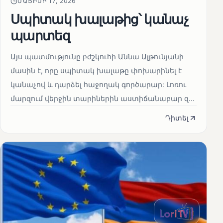
ՄԱՅԻՍԻ 17, 2026
Սպիտակ խալաթից՝ կանաչ
պարտեզ
Այս պատմությունը բժշկուհի Աննա Ալթունյանի
մասին է, որը սպիտակ խալաթը փոխարինել է
կանաչով և դարձել հաջողակ գործարար: Լոռու
մարզում վերջին տարիներին աստիճանաբար զ...
Դիտել