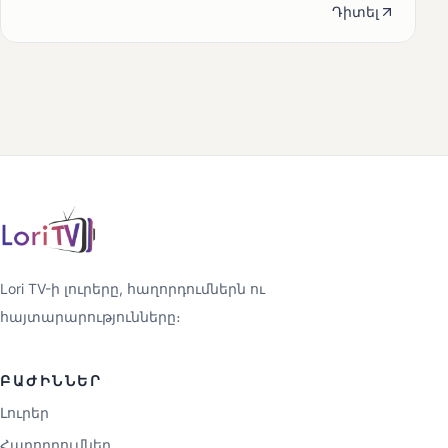
Դիտել
Lori TV-ի լուրերը, հաղորդումներն ու
հայտարարությունները։
ԲԱԺԻՆՆԵՐ
Լուրեր
Հաղորդումներ