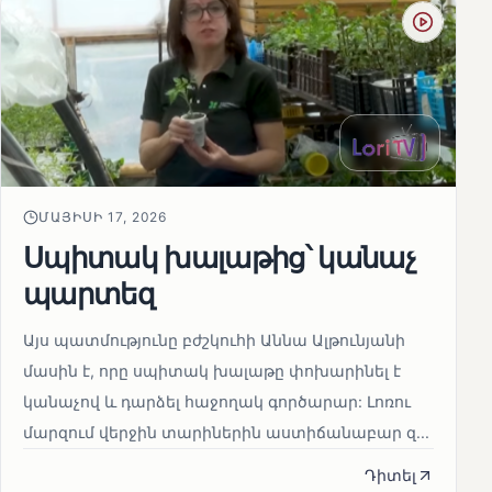
ՄԱՅԻՍԻ 17, 2026
Սպիտակ խալաթից՝ կանաչ
պարտեզ
Այս պատմությունը բժշկուհի Աննա Ալթունյանի
մասին է, որը սպիտակ խալաթը փոխարինել է
կանաչով և դարձել հաջողակ գործարար: Լոռու
մարզում վերջին տարիներին աստիճանաբար զ...
Դիտել