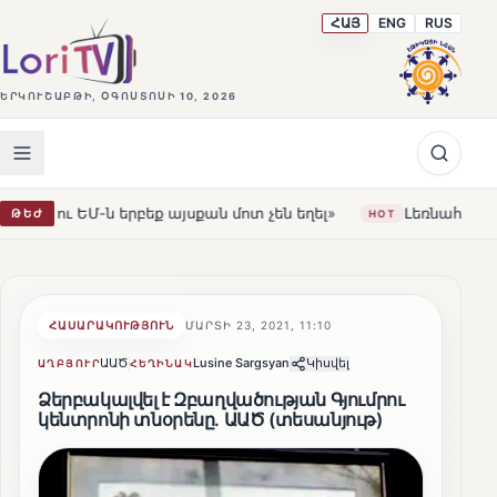
ՀԱՅ
ENG
RUS
ԵՐԿՈՒՇԱԲԹԻ, ՕԳՈՍՏՈՍԻ 10, 2026
այսքան մոտ չեն եղել»
Լեռնահովիտի Սուրբ Ստեփանոս 
ԹԵԺ
HOT
ՀԱՍԱՐԱԿՈՒԹՅՈՒՆ
ՄԱՐՏԻ 23, 2021, 11:10
ԱԱԾ
Lusine Sargsyan
Կիսվել
ԱՂԲՅՈՒՐ
ՀԵՂԻՆԱԿ
Ձերբակալվել է Զբաղվածության Գյումրու
կենտրոնի տնօրենը. ԱԱԾ (տեսանյութ)