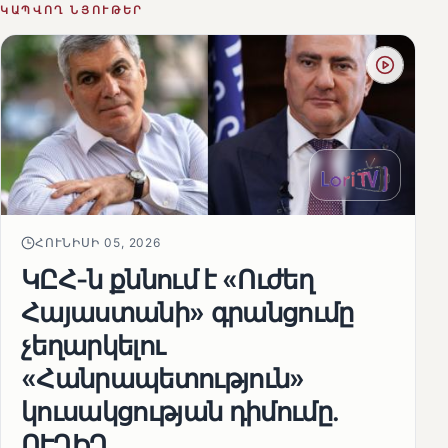
ԿԱՊՎՈՂ ՆՅՈՒԹԵՐ
ՀՈՒՆԻՍԻ 05, 2026
ԿԸՀ-ն քննում է «Ուժեղ
Հայաստանի» գրանցումը
չեղարկելու
«Հանրապետություն»
կուսակցության դիմումը.
ՈՒՂԻՂ