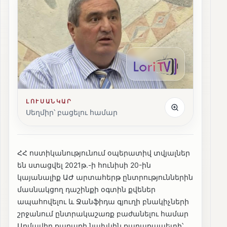
ԼՈՒՍԱՆԿԱՐ
Սեղմիր՝ բացելու համար
ՀՀ ոստիկանությունում օպերատիվ տվյալներ
են ստացվել 2021թ.-ի հունիսի 20-ին
կայանալիք ԱԺ արտահերթ ընտրություններին
մասնակցող դաշինքի օգտին քվեներ
ապահովելու և Ջանֆիդա գյուղի բնակիչների
շրջանում ընտրակաշառք բաժանելու համար
Արմավիր քաղաքի նախկին քաղաքապետի՝