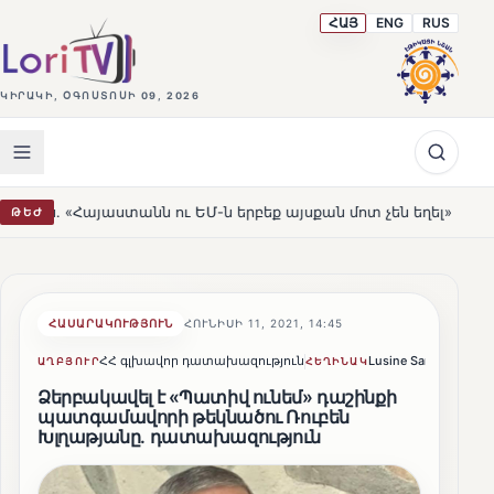
ՀԱՅ
ENG
RUS
ԿԻՐԱԿԻ, ՕԳՈՍՏՈՍԻ 09, 2026
տանն ու ԵՄ-ն երբեք այսքան մոտ չեն եղել»
Լեռնահովի
ԹԵԺ
HOT
ՀԱՍԱՐԱԿՈՒԹՅՈՒՆ
ՀՈՒՆԻՍԻ 11, 2021, 14:45
ՀՀ գլխավոր դատախազություն
Lusine Sargsyan
Կ
ԱՂԲՅՈՒՐ
ՀԵՂԻՆԱԿ
Ձերբակավել է «Պատիվ ունեմ» դաշինքի
պատգամավորի թեկնածու Ռուբեն
Խլղաթյանը. դատախազություն