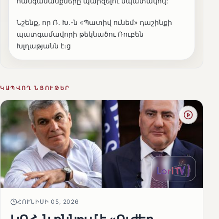
հանգամանքները պարզելու նպատակով:
Նշենք, որ Ռ. Խ․-ն «Պատիվ ունեմ» դաշինքի
պատգամավորի թեկնածու Ռուբեն
Խլղաթյանն է։ց
ԿԱՊՎՈՂ ՆՅՈՒԹԵՐ
ՀՈՒՆԻՍԻ 05, 2026