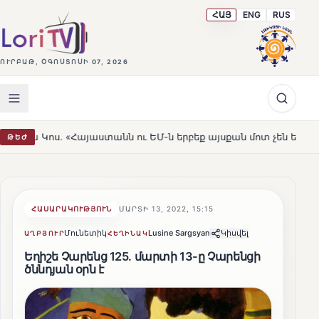
ՀԱՅ
ENG
RUS
ՈՒՐԲԱԹ, ՕԳՈՍՏՈՍԻ 07, 2026
Հայաստանն ու ԵՄ-ն երբեք այսքան մոտ չեն եղել»
Լեռն
ԹԵԺ
HOT
ՀԱՍԱՐԱԿՈՒԹՅՈՒՆ
ՄԱՐՏԻ 13, 2022, 15:15
Մունետիկ
Lusine Sargsyan
Կիսվել
ԱՂԲՅՈՒՐ
ՀԵՂԻՆԱԿ
Եղիշե Չարենց 125. մարտի 13-ը Չարենցի
ծննդյան օրն է