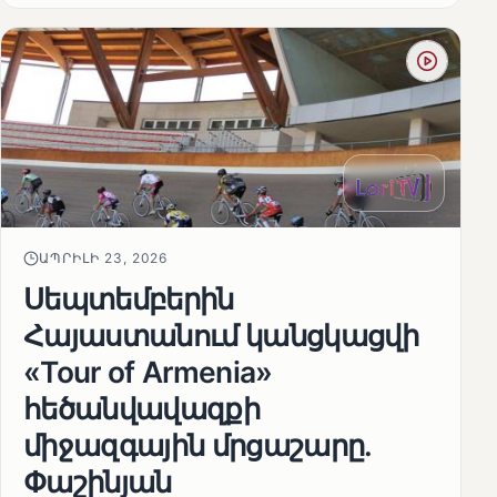
ԱՊՐԻԼԻ 23, 2026
Սեպտեմբերին
Հայաստանում կանցկացվի
«Tour of Armenia»
հեծանվավազքի
միջազգային մրցաշարը.
Փաշինյան