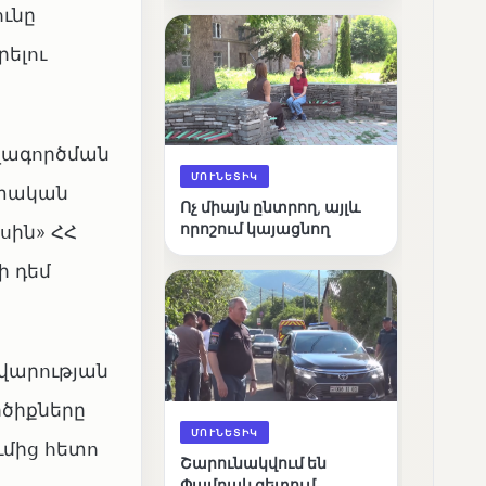
ւնը
արդյունքները
ելու
լագործման
ՄՈՒՆԵՏԻԿ
իտական
Ոչ միայն ընտրող, այլև
որոշում կայացնող
սին» ՀՀ
ի դեմ
վարության
րծիքները
ՄՈՒՆԵՏԻԿ
ւմից հետո
Շարունակվում են
Փամբակ գետում