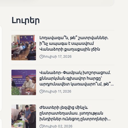
Լուրեր
ՄՈՒՆԵՏԻԿ
Լողավազա՞ն, թե՞ շատրվաններ.
Քվեարկության
ի՞նչ ապագա է սպասվում
նախնական
Վանաձորի քաղաքային լճին
պաշտոնական
հուլիսի 17, 2026
արդյունքները․ ՈՒՂԻՂ
Վանաձոր-Փամբակ խոշորացում.
քննարկման գլխավոր հարցը՝
արդյունավետ կառավարո՞ւմ, թե՞
քաղաքական նպատակ
հուլիսի 11, 2026
Ժեստերի լեզվից մինչև
ՄՈՒՆԵՏԻԿ
ընտրատեղամաս. լսողության
ԿԸՀ-ն հրապարակել է
խնդիրներ ունեցող ընտրողների
նախնական տվյալներ՝ ժ․
ճանապարհը
հուլիսի 02, 2026
1։00 դրությամբ