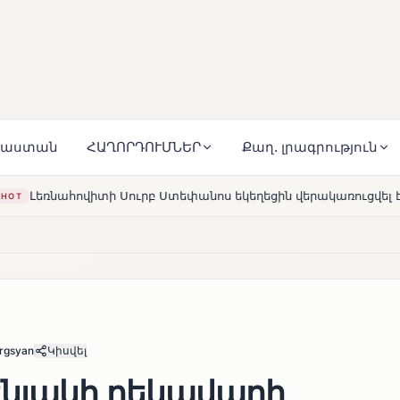
յաստան
ՀԱՂՈՐԴՈՒՄՆԵՐ
Քաղ. լրագրություն
փանոս եկեղեցին վերակառուցվել է Կարապետյան ընտանիքի մե
argsyan
Կիսվել
նյակի ղեկավարի