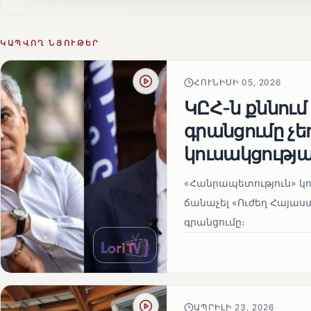
ԿԱՊՎՈՂ ՆՅՈՒԹԵՐ
ՀՈՒՆԻՍԻ 05, 2026
ԿԸՀ-ն քննում
գրանցումը չ
կուսակցությա
«Հանրապետություն» կու
ճանաչել «Ուժեղ Հայաս
գրանցումը։
ԱՊՐԻԼԻ 23, 2026