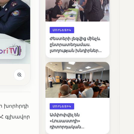
ՄՈՒՆԵՏԻԿ
Ժեստերի լեզվից մինչև
ընտրատեղամաս.
լսողության խնդիրներ
ունեցող ընտրողների
ճանապարհը
ի խորհրդի
ՄՈՒՆԵՏԻԿ
Ամփոփվել են
Հ գլխավոր
«Լուսաստղի»
դիտորդական
առաքելության