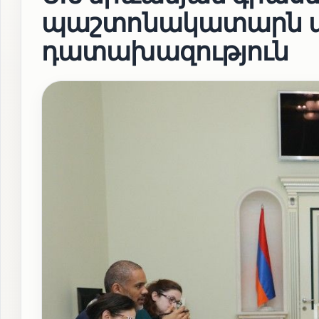
պաշտոնակատարն այց
դատախազություն