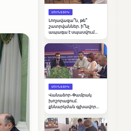
ՄՈՒՆԵՏԻԿ
Լողավազա՞ն, թե՞
շատրվաններ. ի՞նչ
ապագա է սպասվում
Վանաձորի քաղաքային
լճին
ՄՈՒՆԵՏԻԿ
Վանաձոր-Փամբակ
խոշորացում.
քննարկման գլխավոր
հարցը՝ արդյունավետ
կառավարո՞ւմ, թե՞
քաղաքական նպատակ