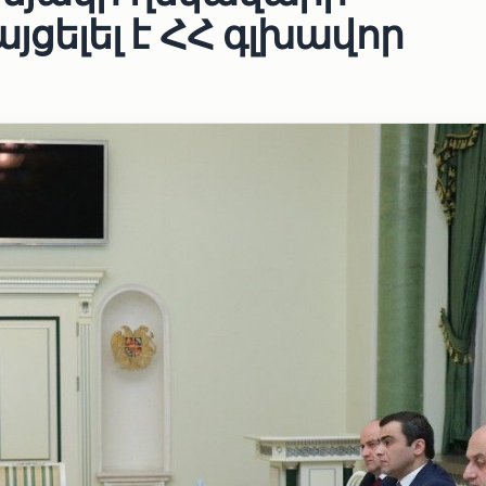
ելել է ՀՀ գլխավոր