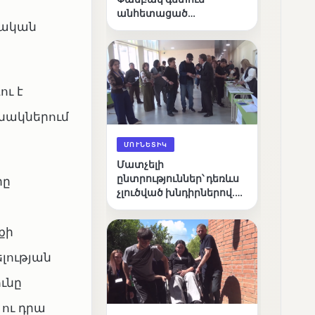
անհետացած
դական
անչափահասների
որոնողական
աշխատանքները
ու է
նակներում
ՄՈՒՆԵՏԻԿ
Մատչելի
ընտրություններ՝ դեռևս
րը
չլուծված խնդիրներով.
«Լուսաստղի»
դիտորդական
քի
առաքելության
արդյունքները
լության
ւնը
ու դրա