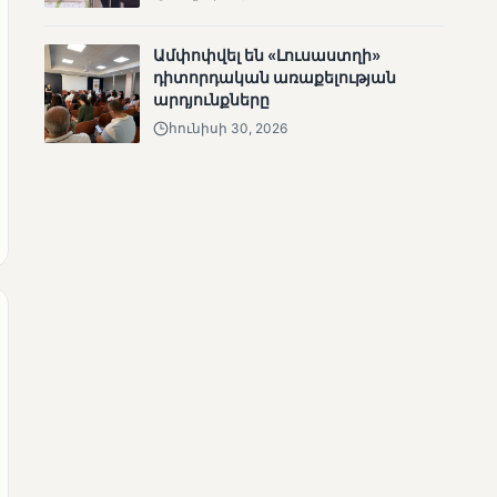
Ամփոփվել են «Լուսաստղի»
դիտորդական առաքելության
արդյունքները
հունիսի 30, 2026
ՄՈՒՆԵՏԻԿ
Վրաստանի
վարչապետը
շնորհավորել է Նիկոլ
Փաշինյանին՝
ընտրություններում
հաջողության
կապակցությամբ