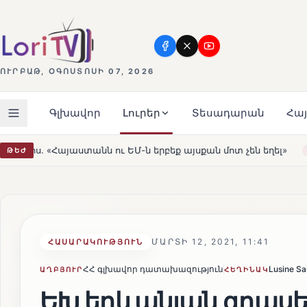
ՈՒՐԲԱԹ, ՕԳՈՍՏՈՍԻ 07, 2026
Գլխավոր
Լուրեր
Տեսադարան
Հա
 երբեք այսքան մոտ չեն եղել»
Լեռնահովիտի Սուրբ Ստե
ԹԵԺ
HOT
ՄԱՐՏԻ 12, 2021, 11:41
ՀԱՍԱՐԱԿՈՒԹՅՈՒՆ
ՀՀ գլխավոր դատախազություն
Lusine S
ԱՂԲՅՈՒՐ
ՀԵՂԻՆԱԿ
ԵԽ երևանյան գրասե