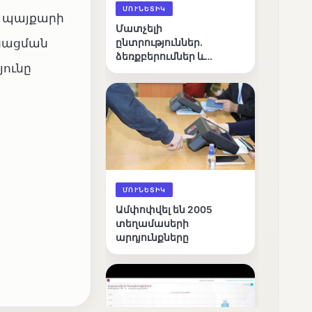
ՄՈՒՆԵՏԻԿ
մ պայքարի
Մատչելի
անացման
ընտրություններ.
ձեռքբերումներ և
ունը
բացթողումներ
ՄՈՒՆԵՏԻԿ
Ամփոփվել են 2005
տեղամասերի
արդյունքները