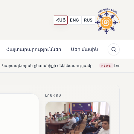
ՀԱՅ
ENG
RUS
Հայտարարություններ
Մեր մասին
կենասությամբ
Լողավազա՞ն, թե՞ շատրվաններ. ի՞նչ 
NEWS
ԼՐԱՀՈՍ