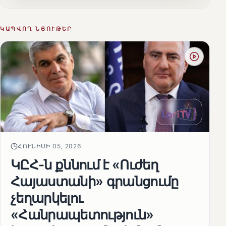
ԿԱՊՎՈՂ ՆՅՈՒԹԵՐ
ՀՈՒՆԻՍԻ 05, 2026
ԿԸՀ-ն քննում է «Ուժեղ
Հայաստանի» գրանցումը
չեղարկելու
«Հանրապետություն»