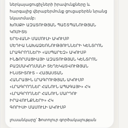
ներկայացուցիչների իրավունքները և
հարգալից վերաբերմունք ցուցաբերեն նրանց
նկատմամբ։
ԽՈՍՔԻ ԱԶԱՏՈՒԹՅԱՆ ՊԱՇՏՊԱՆՈՒԹՅԱՆ
ԿՈՄԻՏԵ
ԵՐԵՎԱՆԻ ՄԱՄՈՒԼԻ ԱԿՈՒՄԲ
ՄԵԴԻԱ ՆԱԽԱՁԵՌՆՈՒԹՅՈՒՆՆԵՐԻ ԿԵՆՏՐՈՆ
ԼՐԱԳՐՈՂՆԵՐԻ «ԱՍՊԱՐԵԶ» ԱԿՈՒՄԲ
ԻՆՖՈՐՄԱՑԻԱՅԻ ԱԶԱՏՈՒԹՅԱՆ ԿԵՆՏՐՈՆ
ԲԱԶՄԱԿՈՂՄԱՆԻ ՏԵՂԵԿԱՏՎՈՒԹՅԱՆ
ԻՆՍՏԻՏՈՒՏ – ՀԱՅԱՍՏԱՆ
ՀԱՆՐԱՅԻՆ ԼՐԱԳՐՈՒԹՅԱՆ ԱԿՈՒՄԲ
«ԼՐԱԳՐՈՂՆԵՐ ՀԱՆՈՒՆ ԱՊԱԳԱՅԻ» ՀԿ
«ԼՐԱԳՐՈՂՆԵՐ ՀԱՆՈՒՆ ՄԱՐԴՈՒ
ԻՐԱՎՈՒՆՔՆԵՐԻ» ՀԿ
ԳՈՐԻՍԻ ՄԱՄՈՒԼԻ ԱԿՈՒՄԲ
լուսանկարը՝ Ֆոտոլուր գործակալության