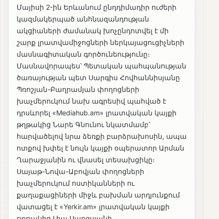
​Մայիսի 2-ին Երևանում ընդդիմադիր ուժերի
կազմակերպած անհնազանդության
ակցիաների ժամանակ խոչընդոտվել է մի
շարք լրատվամիջոցների ներկայացուցիչների
մասնագիտական գործունեությունը։
​Մասնավորապես՝ Պետական պահպանության
ծառայության պետ Սարգիս Հովհաննիսյանը
Պռոշյան-Բաղրամյան փողոցների
խաչմերուկում նախ ագրեսիվ պահված է
դրսևորել «Mediahub.am» լրատվական կայքի
թղթակից Նարե Գնունու նկատմամբ՝
հարվածելով նրա ձեռքի բարձրախոսին, ապա
ոտքով խփել է նույն կայքի օպերատոր Արման
Ղարաջյանին ու վնասել տեսախցիկը։
​Սայաթ-Նովա-Աբովյան փողոցների
խաչմերուկում ոստիկանների ու
քաղաքացիների միջև բախման արդյունքում
վատացել է «Yerkir.am» լրատվական կայքի
թղթակից Լիա Սարգսյանի