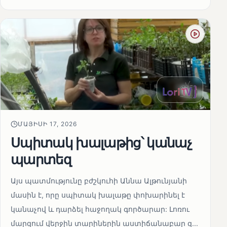
ՄԱՅԻՍԻ 17, 2026
Սպիտակ խալաթից՝ կանաչ
պարտեզ
Այս պատմությունը բժշկուհի Աննա Ալթունյանի
մասին է, որը սպիտակ խալաթը փոխարինել է
կանաչով և դարձել հաջողակ գործարար: Լոռու
մարզում վերջին տարիներին աստիճանաբար զ...