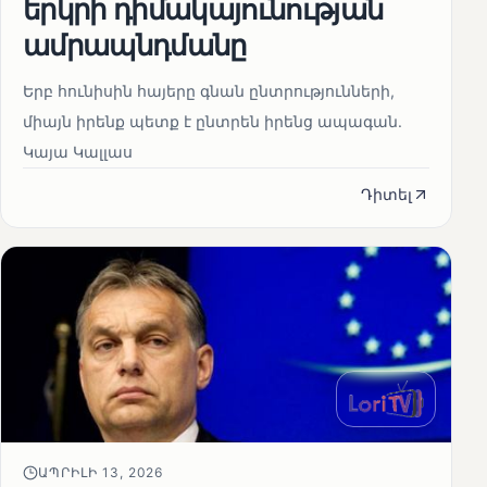
երկրի դիմակայունության
ամրապնդմանը
Երբ հունիսին հայերը գնան ընտրությունների,
միայն իրենք պետք է ընտրեն իրենց ապագան.
Կայա Կալլաս
Դիտել
ԱՊՐԻԼԻ 13, 2026