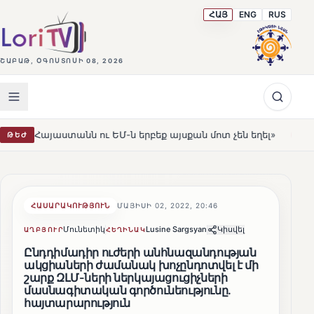
ՀԱՅ
ENG
RUS
ՇԱԲԱԹ, ՕԳՈՍՏՈՍԻ 08, 2026
անն ու ԵՄ-ն երբեք այսքան մոտ չեն եղել»
Լեռնահովիտ
ԹԵԺ
HOT
ՀԱՍԱՐԱԿՈՒԹՅՈՒՆ
ՄԱՅԻՍԻ 02, 2022, 20:46
Մունետիկ
Lusine Sargsyan
Կիսվել
ԱՂԲՅՈՒՐ
ՀԵՂԻՆԱԿ
Ընդդիմադիր ուժերի անհնազանդության
ակցիաների ժամանակ խոչընդոտվել է մի
շարք ԶԼՄ-ների ներկայացուցիչների
մասնագիտական գործունեությունը.
հայտարարություն