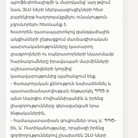
պրոֆեսիոնալիզմի և մարդկանց՝ այդ թվում
նաև ԶԼՄ-ների ներկայացուցիչների հետ
բարեկիրթ հաղորդակցվելու ունակություն
չդրսևորելու հետևանք է։
​Խստորեն դատապարտելով զանգվածային
ակցիաների ընթացքում մասնագիտական
պարտականությունները կատարող
լրագրողների ու օպերատորների նկատմամբ
հարձակումները իրավապահ մարմինների
աշխատակիցների կողմից՝
կառավարությունից պահանջում ենք.
- ծառայողական քննություն նախաձեռնել և
պատասխանատվության ենթարկել ՊՊԾ-ի
պետ Սարգիս Հովհաննիսյանին և իրենց
լիազորությունները գերազանցած նրա
ենթականերին,
- համապատասխան ցուցումներ տալ և՛ ՊՊԾ-
ին, և՛ Ոստիկանությանը, որպեսզի իրենց
գործողություններով չխախտեն ԶԼՄ-ների