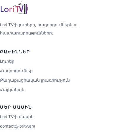
Lori TV-ի լուրերը, հաղորդումներն ու
հայտարարությունները։
ԲԱԺԻՆՆԵՐ
Լուրեր
Հաղորդումներ
Քաղաքացիական լրագրություն
Հայկական
ՄԵՐ ՄԱՍԻՆ
Lori TV-ի մասին
contact@loritv.am