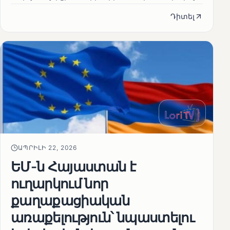
Դիտել
ԱՊՐԻԼԻ 22, 2026
ԵՄ-ն Հայաստան է
ուղարկում նոր
քաղաքացիական
առաքելություն՝ նպաստելու