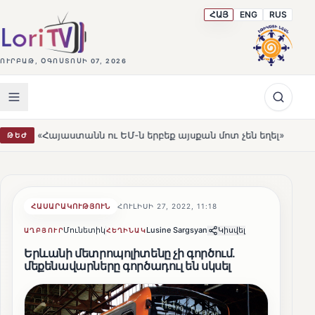
ՀԱՅ
ENG
RUS
ՈՒՐԲԱԹ, ՕԳՈՍՏՈՍԻ 07, 2026
ստանն ու ԵՄ-ն երբեք այսքան մոտ չեն եղել»
Լեռնահով
ԹԵԺ
HOT
ՀԱՍԱՐԱԿՈՒԹՅՈՒՆ
ՀՈՒԼԻՍԻ 27, 2022, 11:18
Մունետիկ
Lusine Sargsyan
Կիսվել
ԱՂԲՅՈՒՐ
ՀԵՂԻՆԱԿ
Երևանի մետրոպոլիտենը չի գործում.
մեքենավարները գործադուլ են սկսել