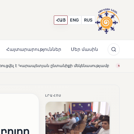
ՀԱՅ
ENG
RUS
Հայտարարություններ
Մեր մասին
նտանիքի մեկենասությամբ
Լողավազա՞ն, թե՞ շատրվան
NEWS
ԼՐԱՀՈՍ
 բոլոր