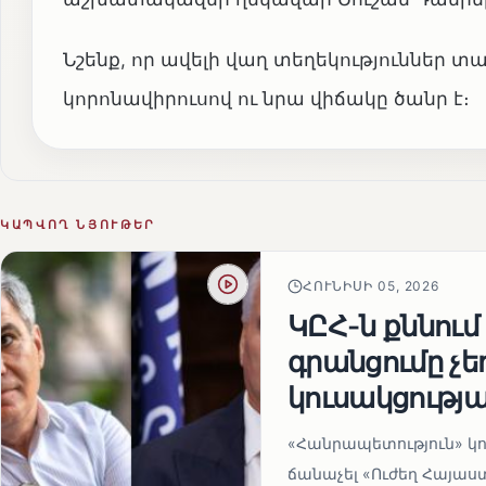
Նշենք, որ ավելի վաղ տեղեկություններ տ
կորոնավիրուսով ու նրա վիճակը ծանր է։
ԿԱՊՎՈՂ ՆՅՈՒԹԵՐ
ՀՈՒՆԻՍԻ 05, 2026
ԿԸՀ-ն քննում
գրանցումը չ
կուսակցությա
«Հանրապետություն» կու
ճանաչել «Ուժեղ Հայաս