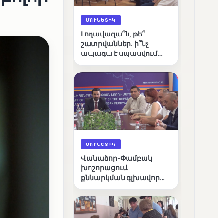
ՄՈՒՆԵՏԻԿ
Լողավազա՞ն, թե՞
շատրվաններ. ի՞նչ
ապագա է սպասվում
Վանաձորի քաղաքային
լճին
ՄՈՒՆԵՏԻԿ
Վանաձոր-Փամբակ
խոշորացում.
քննարկման գլխավոր
հարցը՝ արդյունավետ
կառավարո՞ւմ, թե՞
քաղաքական նպատակ