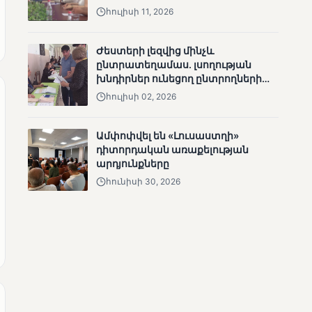
քաղաքական նպատակ
հուլիսի 11, 2026
անհետացած
անչափահասների
որոնողական
Ժեստերի լեզվից մինչև
աշխատանքները
ընտրատեղամաս. լսողության
խնդիրներ ունեցող ընտրողների
ճանապարհը
հուլիսի 02, 2026
Ամփոփվել են «Լուսաստղի»
ՄՈՒՆԵՏԻԿ
դիտորդական առաքելության
Մատչելի
արդյունքները
ընտրություններ՝ դեռևս
հունիսի 30, 2026
չլուծված խնդիրներով.
«Լուսաստղի»
դիտորդական
առաքելության
արդյունքները