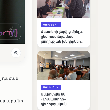
ՄՈՒՆԵՏԻԿ
Ժեստերի լեզվից մինչև
ընտրատեղամաս.
լսողության խնդիրներ
ունեցող ընտրողների
ճանապարհը
լ դաժան
ՄՈՒՆԵՏԻԿ
Ամփոփվել են
«Լուսաստղի»
մալսարանի
դիտորդական
առաքելության