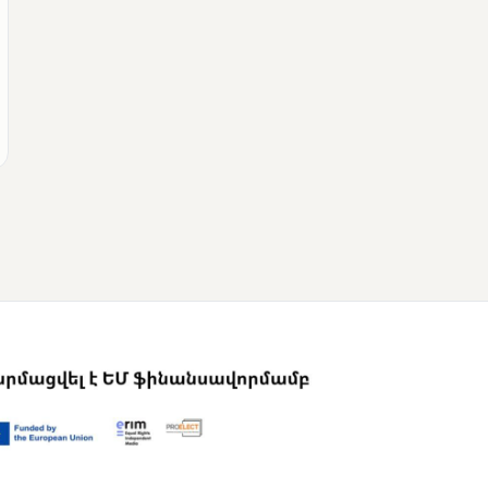
ՄՈՒՆԵՏԻԿ
Վրաստանի
վարչապետը
շնորհավորել է Նիկոլ
Փաշինյանին՝
ընտրություններում
հաջողության
կապակցությամբ