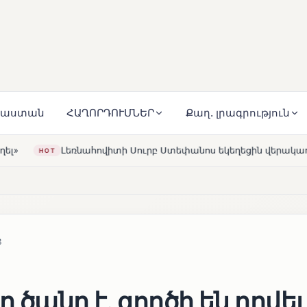
յաստան
ՀԱՂՈՐԴՈՒՄՆԵՐ
Քաղ. լրագրություն
 Սուրբ Ստեփանոս եկեղեցին վերակառուցվել է Կարապետյան ը
3
 ծանր է. գործի են դրվել