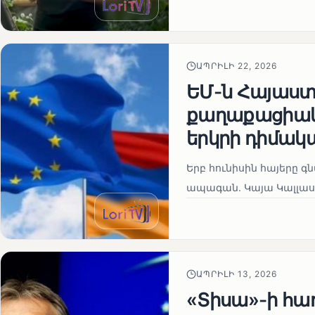
ԱՊՐԻԼԻ 22, 2026
ԵՄ-ն Հայաստա
քաղաքացիակա
երկրի դիմակ
Երբ հունիսին հայերը գ
ապագան. Կայա Կալլաս
ԱՊՐԻԼԻ 13, 2026
«Տիսա»-ի հա