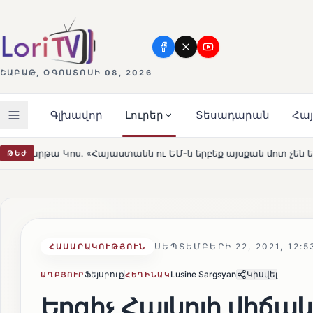
ՇԱԲԱԹ, ՕԳՈՍՏՈՍԻ 08, 2026
Գլխավոր
Լուրեր
Տեսադարան
Հա
նն ու ԵՄ-ն երբեք այսքան մոտ չեն եղել»
Լեռնահովիտի
ԹԵԺ
HOT
ՍԵՊՏԵՄԲԵՐԻ 22, 2021, 12:5
ՀԱՍԱՐԱԿՈՒԹՅՈՒՆ
Ֆեյսբուք
Lusine Sargsyan
Կիսվել
ԱՂԲՅՈՒՐ
ՀԵՂԻՆԱԿ
Երգիչ Հայկոյի վիճակը