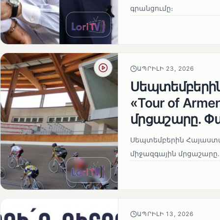
գրանցումը։
ԱՊՐԻԼԻ 23, 2026
Սեպտեմբերի
«Tour of Arm
մրցաշարը. Փ
Սեպտեմբերին Հայաստան
միջազգային մրցաշարը.
ԱՊՐԻԼԻ 13, 2026