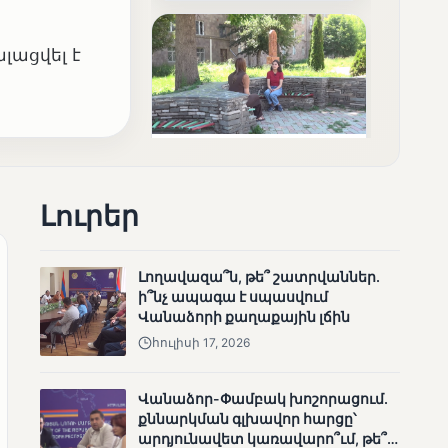
արդյունքները
լացվել է
ՄՈՒՆԵՏԻԿ
Ոչ միայն ընտրող, այլև
Լուրեր
որոշում կայացնող
Լողավազա՞ն, թե՞ շատրվաններ.
ի՞նչ ապագա է սպասվում
Վանաձորի քաղաքային լճին
հուլիսի 17, 2026
Վանաձոր-Փամբակ խոշորացում.
ՄՈՒՆԵՏԻԿ
քննարկման գլխավոր հարցը՝
Շարունակվում են
արդյունավետ կառավարո՞ւմ, թե՞
Փամբակ գետում