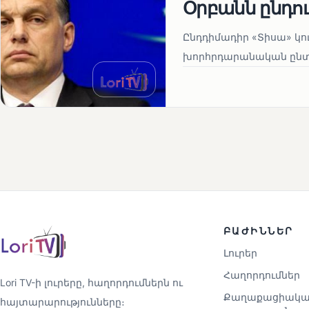
Օրբանն ընդո
Ընդդիմադիր «Տիսա» կու
խորհրդարանական ընտրո
ԲԱԺԻՆՆԵՐ
Լուրեր
Հաղորդումներ
Lori TV-ի լուրերը, հաղորդումներն ու
Քաղաքացիակա
հայտարարությունները։