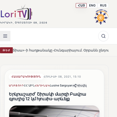
ՀԱՅ
ENG
RUS
ԿԻՐԱԿԻ, ՕԳՈՍՏՈՍԻ 09, 2026
ի հաղթանակը Հունգարիայում․ Օրբանն ընդունեց պարտություն
ԹԵԺ
ՀԱՍԱՐԱԿՈՒԹՅՈՒՆ
ՀՈՒԼԻՍԻ 08, 2021, 15:10
ՀՀ ԱԻՆ
Lusine Sargsyan
Կիսվել
ԱՂԲՅՈՒՐ
ՀԵՂԻՆԱԿ
Երկրաշարժ՝ Շիրակի մարզի Բավրա
գյուղից 12 կմ հյուսիս-արևելք