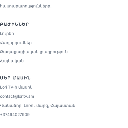
հայտարարությունները։
ԲԱԺԻՆՆԵՐ
Լուրեր
Հաղորդումներ
Քաղաքացիական լրագրություն
Հայկական
ՄԵՐ ՄԱՍԻՆ
Lori TV-ի մասին
contact@loritv.am
Վանաձոր, Լոռու մարզ, Հայաստան
+37494027909