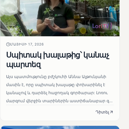
ՄԱՅԻՍԻ 17, 2026
Սպիտակ խալաթից՝ կանաչ
պարտեզ
Այս պատմությունը բժշկուհի Աննա Ալթունյանի
մասին է, որը սպիտակ խալաթը փոխարինել է
կանաչով և դարձել հաջողակ գործարար: Լոռու
մարզում վերջին տարիներին աստիճանաբար զ...
Դիտել