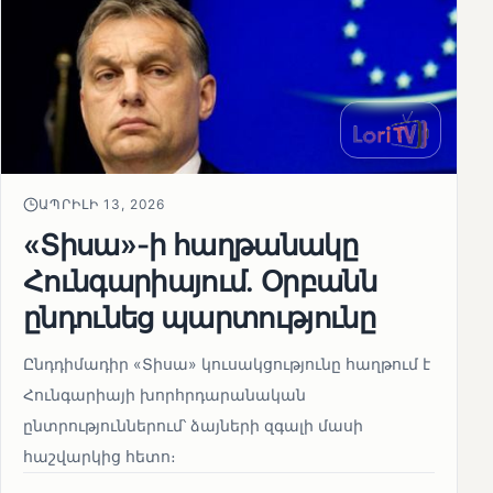
ԱՊՐԻԼԻ 13, 2026
«Տիսա»-ի հաղթանակը
Հունգարիայում․ Օրբանն
ընդունեց պարտությունը
Ընդդիմադիր «Տիսա» կուսակցությունը հաղթում է
Հունգարիայի խորհրդարանական
ընտրություններում՝ ձայների զգալի մասի
հաշվարկից հետո։