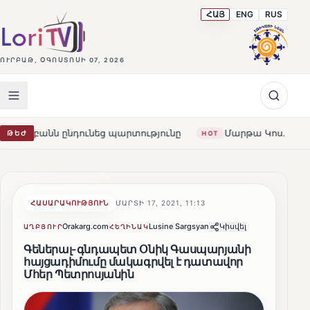
ՀԱՅ
ENG
RUS
ՈՒՐԲԱԹ, ՕԳՈՍՏՈՍԻ 07, 2026
դունեց պարտությունը
Մարթա Կոս. «Հայաստանն ու ԵՄ-ն
ԹԵԺ
HOT
ՀԱՍԱՐԱԿՈՒԹՅՈՒՆ
ՄԱՐՏԻ 17, 2021, 11:13
Orakarg.com
Lusine Sargsyan
Կիսվել
ԱՂԲՅՈՒՐ
ՀԵՂԻՆԱԿ
Գեներալ-գնդապետ Օնիկ Գասպարյանի
հայցադիմումը մակագրվել է դատավոր
Մհեր Պետրոսյանին