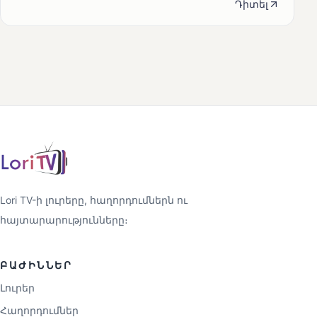
Դիտել
Lori TV-ի լուրերը, հաղորդումներն ու
հայտարարությունները։
ԲԱԺԻՆՆԵՐ
Լուրեր
Հաղորդումներ