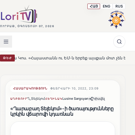
ՀԱՅ
ENG
RUS
ՈՒՐԲԱԹ, ՕԳՈՍՏՈՍԻ 07, 2026
Հայաստանն ու ԵՄ-ն երբեք այսքան մոտ չեն եղել»
Լեռն
ԹԵԺ
HOT
ՀԱՍԱՐԱԿՈՒԹՅՈՒՆ
ՓԵՏՐՎԱՐԻ 10, 2022, 23:09
Ղ_Տելեկոմ
Lusine Sargsyan
Կիսվել
ԱՂԲՅՈՒՐ
ՀԵՂԻՆԱԿ
«Ղարաբաղ Տելեկոմ»-ի ծառայությունները
կրկին վճարովի կդառնան