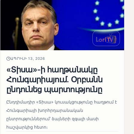
ԱՊՐԻԼԻ 13, 2026
«Տիսա»-ի հաղթանակը
Հունգարիայում․ Օրբանն
ընդունեց պարտությունը
Ընդդիմադիր «Տիսա» կուսակցությունը հաղթում է
Հունգարիայի խորհրդարանական
ընտրություններում՝ ձայների զգալի մասի
հաշվարկից հետո։