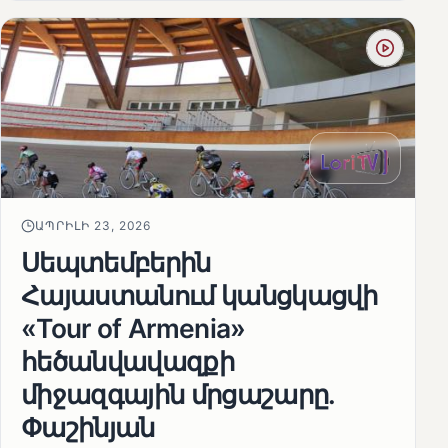
ԱՊՐԻԼԻ 23, 2026
Սեպտեմբերին
Հայաստանում կանցկացվի
«Tour of Armenia»
հեծանվավազքի
միջազգային մրցաշարը.
Փաշինյան