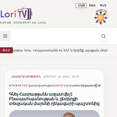
ՀԱՅ
ENG
RUS
ՇԱԲԱԹ, ՕԳՈՍՏՈՍԻ 08, 2026
ս. «Հայաստանն ու ԵՄ-ն երբեք այսքան մոտ չեն եղել»
Լ
ԹԵԺ
HOT
ՀԱՍԱՐԱԿՈՒԹՅՈՒՆ
ԱՊՐԻԼԻ 14, 2021, 10:01
ՀՀ կառավարություն
Lusine Sargsyan
Կիսվել
ԱՂԲՅՈՒՐ
ՀԵՂԻՆԱԿ
Գնել Հասրաթյանն ազատվել է
Բնապահպանության և ընդերքի
տեսչական մարմնի ղեկավարի պաշտոնից