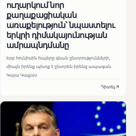
ուղարկում նոր
քաղաքացիական
առաքելություն՝ նպաստելու
երկրի դիմակայունության
ամրապնդմանը
Երբ հունիսին հայերը գնան ընտրությունների,
միայն իրենք պետք է ընտրեն իրենց ապագան.
Կայա Կալլաս
Դիտել