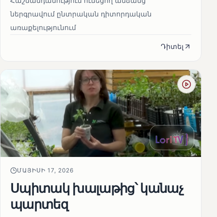
Հաշմանդամություն ունեցող անձանց
ներգրավում ընտրական դիտորդական
առաքելությունում
Դիտել
ՄԱՅԻՍԻ 17, 2026
Սպիտակ խալաթից՝ կանաչ
պարտեզ