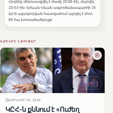
Հրդեհը մեկուսացվել է ժամը 22:06-ին, մարվել՝
23:53-ին: Երևան-Սևան ավտոճանապարհի 25
կմ-ի աջակողմյան հատվածում այրվել է մոտ
80 հա խոտածածկույթ:
ԿԱՊՎՈՂ ՆՅՈՒԹԵՐ
ՀՈՒՆԻՍԻ 05, 2026
ԿԸՀ-ն քննում է «Ուժեղ