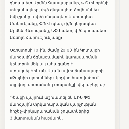
գնդապետ Արմեն Գասպարյանը, ՓԾ տնօրենի
տեղակալներ, փ/ծ գնդապետ Հովհաննես
Եմիշյանը և փ/ծ գնդապետ Կարապետ
Մանուկյանը, ՓՈւՎ պետ, փ/ծ գնդապետ
Արմեն Գևորգյանը, ԵՓՎ պետ, փ/ծ գնդապետ
Առնոլդ Հարությունյանը։
Օգոստոսի 10-ին, ժամը 20։00-ին Կոտայքի
մարզային ճգնաժամային կառավարման
կենտրոն մեկ այլ ահազանգ է
ստացվել Երևան-Սևան ավտոճանապարհի
«Չայնիի ոլորաններ» կոչվող հատվածում
այրվող խոտածածկ տարածքի վերաբերյալ։
Դեպքի վայրում աշխատել են ԱԻՆ ՓԾ
մարզային փրկարարական վարչության
հրշեջ-փրկարարական ջոկատներից
3 մարտական հաշվարկ։