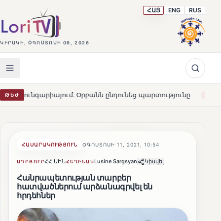
ՀԱՅ
ENG
RUS
ԿԻՐԱԿԻ, ՕԳՈՍՏՈՍԻ 09, 2026
յում․ Օրբանն ընդունեց պարտությունը
Մարթա Կոս. «Հա
ԹԵԺ
HOT
ՀԱՍԱՐԱԿՈՒԹՅՈՒՆ
ՕԳՈՍՏՈՍԻ 11, 2021, 10:54
ՀՀ ԱԻՆ
Lusine Sargsyan
Կիսվել
ԱՂԲՅՈՒՐ
ՀԵՂԻՆԱԿ
Հանրապետության տարբեր
հատվածներում արձանագրվել են
հրդեհներ