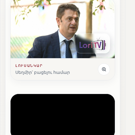
ԼՈՒՍԱՆԿԱՐ
Սեղմիր՝ բացելու համար