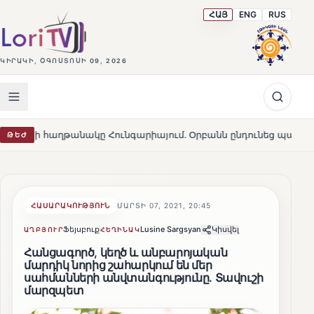
ՀԱՅ
ENG
RUS
ԿԻՐԱԿԻ, ՕԳՈՍՏՈՍԻ 09, 2026
նակը Հունգարիայում․ Օրբանն ընդունեց պարտությունը
ԹԵԺ
HOT
ՀԱՍԱՐԱԿՈՒԹՅՈՒՆ
ՄԱՐՏԻ 07, 2021, 20:45
Ֆեյսբուք
Lusine Sargsyan
Կիսվել
ԱՂԲՅՈՒՐ
ՀԵՂԻՆԱԿ
Հանցագործ, կեղծ և անբարոյական
մարդիկ նորից շահարկում են մեր
սահմանների անվտանգությունը․ Տավուշի
մարզպետ