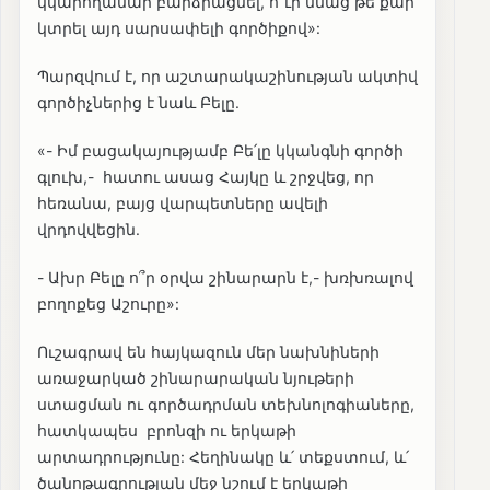
կկարողանար բարձրացնել, ո՜ւր մնաց թե քար
կտրել այդ սարսափելի գործիքով»:
Պարզվում է, որ աշտարակաշինության ակտիվ
գործիչներից է նաև Բելը.
«- Իմ բացակայությամբ Բե՛լը կկանգնի գործի
գլուխ,- հատու ասաց Հայկը և շրջվեց, որ
հեռանա, բայց վարպետները ավելի
վրդովվեցին.
- Ախր Բելը ո՞ր օրվա շինարարն է,- խռխռալով
բողոքեց Աշուրը»:
Ուշագրավ են հայկազուն մեր նախնիների
առաջարկած շինարարական նյութերի
ստացման ու գործադրման տեխնոլոգիաները,
հատկապես բրոնզի ու երկաթի
արտադրությունը: Հեղինակը և՛ տեքստում, և՛
ծանոթագրության մեջ նշում է երկաթի