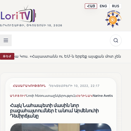
ՀԱՅ
ENG
RUS
ԵՐԿՈՒՇԱԲԹԻ, ՕԳՈՍՏՈՍԻ 10, 2026
անն ու ԵՄ-ն երբեք այսքան մոտ չեն եղել»
Լեռնահովիտ
ԹԵԺ
HOT
ՀԱՍԱՐԱԿՈՒԹՅՈՒՆ
ԴԵԿՏԵՄԲԵՐԻ 10, 2022, 22:17
Լոռի հեռուստաընկերություն
Narine Avetisyan
Կիսվ
ԱՂԲՅՈՒՐ
ՀԵՂԻՆԱԿ
Հայկ Նահապետի մասին նոր
բացահայտումներ է անում Արմենուհի
Դեմիրճյանը