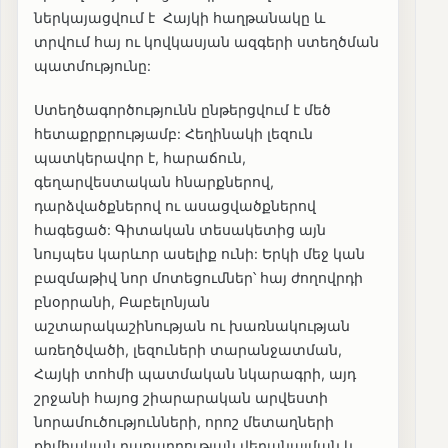
ներկայացվում է Հայկի հաղթանակը և
տրվում հայ ու կովկասյան ազգերի ստեղծման
պատմությունը:
Ստեղծագործությունն ընթերցվում է մեծ
հետաքրքրությամբ: Հեղինակի լեզուն
պատկերավոր է, հարաճուն,
գեղարվեստական հնարքներով,
դարձվածքներով ու ասացվածքներով
հագեցած: Գիտական տեսակետից այն
նույպես կարևոր ասելիք ունի: Երկի մեջ կան
բազմաթիվ նոր մոտեցումներ՝ հայ ժողովրդի
բնօրրանի, Բաբելոնյան
աշտարակաշինության ու խառնակության
առեղծվածի, լեզուների տարանջատման,
Հայկի տոհմի պատմական նկարագրի, այդ
շրջանի հայոց շիարարական արվեստի
նորամուծությունների, որոշ մետաղների
քիմիական բաղադրության վերանայման և