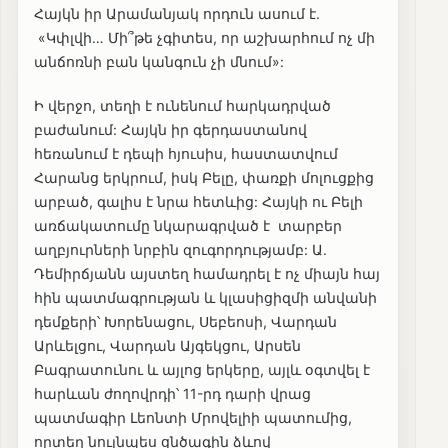
Հայկն իր Արամանյակ որդուն ասում է.
«Կփլվի… Մի՞թե չգիտես, որ աշխարհում ոչ մի
անճոռնի բան կանգուն չի մնում»:
Ի վերջո, տեղի է ունենում հարկադրված
բաժանում: Հայկն իր գերդաստանով
հեռանում է դեպի հյուսիս, հաստատվում
Հարանց երկրում, իսկ Բելը, փառքի մոլուցքից
արբած, գալիս է նրա հետևից: Հայկի ու Բելի
առճակատումը նկարագրված է տարբեր
աղբյուրների նրբին զուգորդությամբ: Ա.
Դեմիրճյանն այստեղ համադրել է ոչ միայն հայ
հին պատմագրության և կլասիցիզմի անվանի
դեմքերի՝ Խորենացու, Սեբեոսի, Վարդան
Արևելցու, Վարդան Այգեկցու, Արսեն
Բագրատունու և այլոց երկերը, այլև օգտվել է
հարևան ժողովրդի՝ 11-րդ դարի վրաց
պատմագիր Լեոնտի Մրովելիի պատումից,
որտեղ նույնպես ցնծագին ձևով