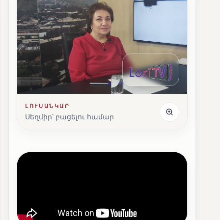
ԼՈՒՍԱՆԿԱՐ
Սեղմիր՝ բացելու համար