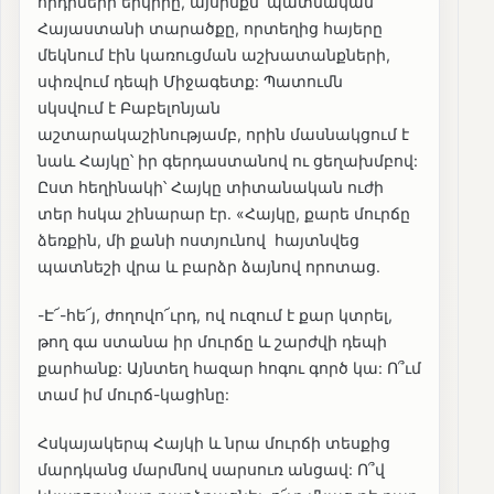
որդիների երկիրը, այսինքն՝ պատմական
Հայաստանի տարածքը, որտեղից հայերը
մեկնում էին կառուցման աշխատանքների,
սփռվում դեպի Միջագետք: Պատումն
սկսվում է Բաբելոնյան
աշտարակաշինությամբ, որին մասնակցում է
նաև Հայկը՝ իր գերդաստանով ու ցեղախմբով:
Ըստ հեղինակի՝ Հայկը տիտանական ուժի
տեր հսկա շինարար էր. «Հայկը, քարե մուրճը
ձեռքին, մի քանի ոստյունով հայտնվեց
պատնեշի վրա և բարձր ձայնով որոտաց.
-Է՜-հե՜յ, ժողովո՜ւրդ, ով ուզում է քար կտրել,
թող գա ստանա իր մուրճը և շարժվի դեպի
քարհանք: Այնտեղ հազար հոգու գործ կա: Ո՞ւմ
տամ իմ մուրճ-կացինը:
Հսկայակերպ Հայկի և նրա մուրճի տեսքից
մարդկանց մարմնով սարսուռ անցավ: Ո՞վ