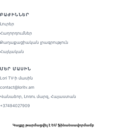
ԲԱԺԻՆՆԵՐ
Լուրեր
Հաղորդումներ
Քաղաքացիական լրագրություն
Հայկական
ՄԵՐ ՄԱՍԻՆ
Lori TV-ի մասին
contact@loritv.am
Վանաձոր, Լոռու մարզ, Հայաստան
+37494027909