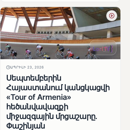
ԱՊՐԻԼԻ 23, 2026
Սեպտեմբերին
Հայաստանում կանցկացվի
«Tour of Armenia»
հեծանվավազքի
միջազգային մրցաշարը.
Փաշինյան