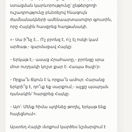
ստացման կարևորությունը՝ ընթերցողի
ուշադրությունը բևեռելով հնագույն
ժամնանակների ամենաարտասովոր գյուտին,
որը Հայկին հասցրեց հաղթանակի.
«- Սա ի՞նչ է... Ո՛չ բրոնզ է, ո՛չ էլ ոսկի կամ
արծաթ,- զարմացավ Հայկը:
- Երկաթ է,- ասաց Հրահատը,- բրոնզը սրա
մոտ ուղղակի կոշտ քար է: Հապա ծալի՛ր:
- Որքա՜ն ճկուն է և որքա՜ն ամուր: Հարանց
երկրի՞ց է, դո՞ւք եք սարքում,- աչքը պսպղան
դանակին՝ հարցրեց Հայկը:
- Այո՛: Մենք հիմա պղինձը թողել, երկաթ ենք
հալեցնում»:
Այստեղ Հայկի մտքում կարծես նշմարվում է