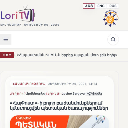
ՀԱՅ
ENG
RUS
ՀԻՆԳՇԱԲԹԻ, ՕԳՈՍՏՈՍԻ 06, 2026
անն ու ԵՄ-ն երբեք այսքան մոտ չեն եղել»
Լեռնահովիտ
ԹԵԺ
HOT
ՀԱՍԱՐԱԿՈՒԹՅՈՒՆ
ՍԵՊՏԵՄԲԵՐԻ 29, 2021, 14:14
Արմենպրես
Lusine Sargsyan
Կիսվել
ԱՂԲՅՈՒՐ
ՀԵՂԻՆԱԿ
«ՀայՓոստ»-ի բոլոր բաժանմունքներում
կմատուցվեն պետական ծառայություններ