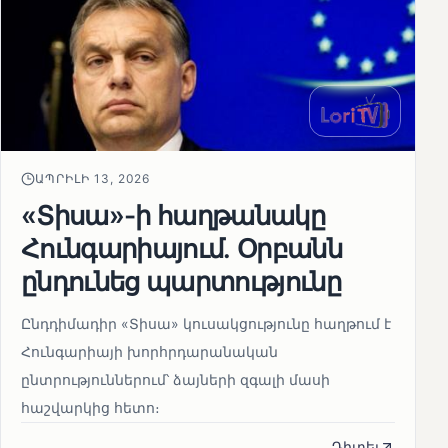
ԱՊՐԻԼԻ 13, 2026
«Տիսա»-ի հաղթանակը
Հունգարիայում․ Օրբանն
ընդունեց պարտությունը
Ընդդիմադիր «Տիսա» կուսակցությունը հաղթում է
Հունգարիայի խորհրդարանական
ընտրություններում՝ ձայների զգալի մասի
հաշվարկից հետո։
Դիտել