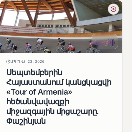
ԱՊՐԻԼԻ 23, 2026
Սեպտեմբերին
Հայաստանում կանցկացվի
«Tour of Armenia»
հեծանվավազքի
միջազգային մրցաշարը.
Փաշինյան