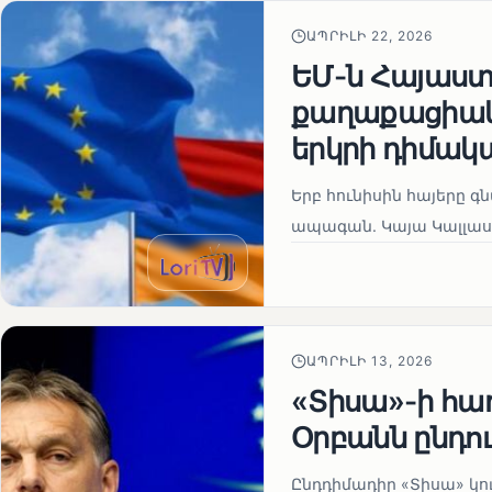
ԱՊՐԻԼԻ 22, 2026
ԵՄ-ն Հայաստա
քաղաքացիակա
երկրի դիմակ
Երբ հունիսին հայերը գ
ապագան. Կայա Կալլաս
ԱՊՐԻԼԻ 13, 2026
«Տիսա»-ի հա
Օրբանն ընդո
Ընդդիմադիր «Տիսա» կու