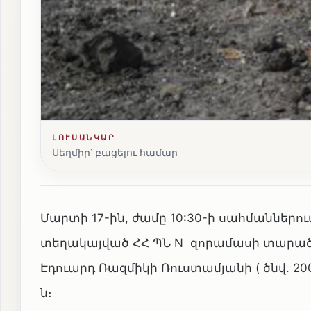
ԼՈՒՍԱՆԿԱՐ
Սեղմիր՝ բացելու համար
Մարտի 17-ին, ժամը 10:30-ի սահմաններո
տեղակայված ՀՀ ՊՆ N զորամասի տարածք
Էդուարդ Ռազմիկի Ռուստամյանի ( ծնվ. 200
ն։