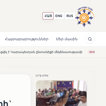
ՀԱՅ
ENG
RUS
Հայտարարություններ
Մեր մասին
տանիքի մեկենասությամբ
Լողավազա՞ն, թե՞ շատրվանն
NEWS
ԼՐԱՀՈՍ
դի`