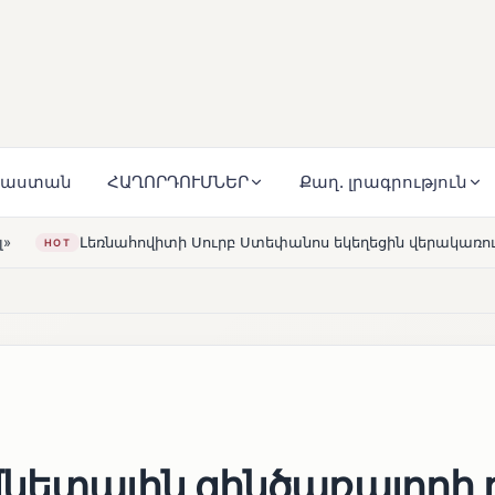
յաստան
ՀԱՂՈՐԴՈՒՄՆԵՐ
Քաղ. լրագրություն
Սուրբ Ստեփանոս եկեղեցին վերակառուցվել է Կարապետյան ըն
մկետային զինծառայողի 