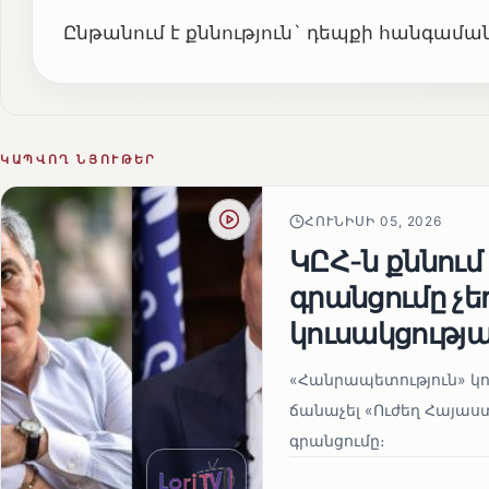
Ընթանում է քննություն` դեպքի հանգամ
ԿԱՊՎՈՂ ՆՅՈՒԹԵՐ
ՀՈՒՆԻՍԻ 05, 2026
ԿԸՀ-ն քննում
գրանցումը չ
կուսակցությա
«Հանրապետություն» կու
ճանաչել «Ուժեղ Հայաս
գրանցումը։