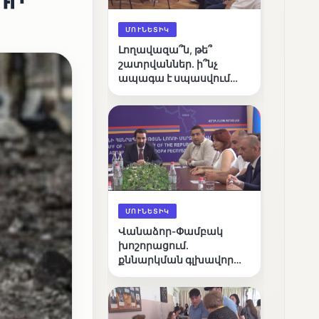
ՄՈՒՆԵՏԻԿ
Լողավազա՞ն, թե՞
շատրվաններ. ի՞նչ
ապագա է սպասվում
Վանաձորի քաղաքային
լճին
ՄՈՒՆԵՏԻԿ
Վանաձոր-Փամբակ
խոշորացում.
քննարկման գլխավոր
հարցը՝ արդյունավետ
կառավարո՞ւմ, թե՞
քաղաքական նպատակ