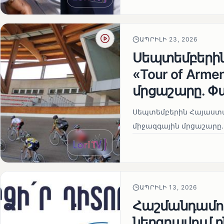
ԱՊՐԻԼԻ 23, 2026
Սեպտեմբերի
«Tour of Arm
մրցաշարը. Փ
Սեպտեմբերին Հայաստան
միջազգային մրցաշարը.
ԱՊՐԻԼԻ 13, 2026
Հաշմանդամու
ներգրավում