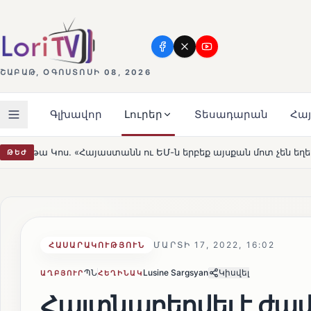
ՇԱԲԱԹ, ՕԳՈՍՏՈՍԻ 08, 2026
Գլխավոր
Լուրեր
Տեսադարան
Հա
ն ու ԵՄ-ն երբեք այսքան մոտ չեն եղել»
Լեռնահովիտի 
ԹԵԺ
HOT
ՄԱՐՏԻ 17, 2022, 16:02
ՀԱՍԱՐԱԿՈՒԹՅՈՒՆ
ՊՆ
Lusine Sargsyan
Կիսվել
ԱՂԲՅՈՒՐ
ՀԵՂԻՆԱԿ
Հայտնաբերվել է ժա