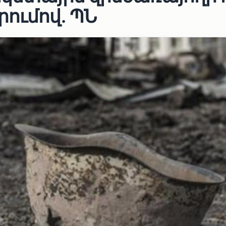
ումով․ ՊՆ