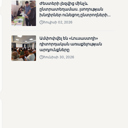
Ժեստերի լեզվից մինչև
անհետացած
ընտրատեղամաս. լսողության
անչափահասների
խնդիրներ ունեցող ընտրողների
որոնողական
ճանապարհը
հուլիսի 02, 2026
աշխատանքները
Ամփոփվել են «Լուսաստղի»
դիտորդական առաքելության
արդյունքները
հունիսի 30, 2026
ՄՈՒՆԵՏԻԿ
Մատչելի
ընտրություններ՝ դեռևս
չլուծված խնդիրներով.
«Լուսաստղի»
դիտորդական
առաքելության
արդյունքները