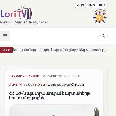
ՀԱՅ
ENG
RUS
ԿԻՐԱԿԻ, ՕԳՈՍՏՈՍԻ 09, 2026
ւնգարիայում․ Օրբանն ընդունեց պարտությունը
Մարթա 
ԹԵԺ
HOT
ՀԱՍԱՐԱԿՈՒԹՅՈՒՆ
ՀՈՒՆԻՍԻ 29, 2021, 18:01
ՀՀ ԱԺ
Lusine Sargsyan
Կիսվել
ԱՂԲՅՈՒՐ
ՀԵՂԻՆԱԿ
ՀՀ ԱԺ-ն պատրաստվում է արտահերթ
նիստ անցկացնել