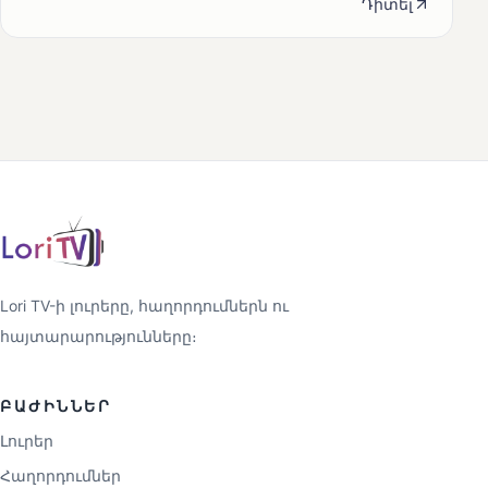
Դիտել
Lori TV-ի լուրերը, հաղորդումներն ու
հայտարարությունները։
ԲԱԺԻՆՆԵՐ
Լուրեր
Հաղորդումներ