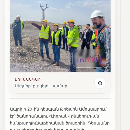
ԼՈՒՍԱՆԿԱՐ
Սեղմիր՝ բացելու համար
Ապրիլի 20-ին դեսպան Թրեյսին Ամուլսարում
էր՝ ծանոթանալու «Լիդիան» ընկերության
հանքարդյունաբերական ծրագրին։ Դեսպանը
քաջալերեց ծրագրի հետ կապված