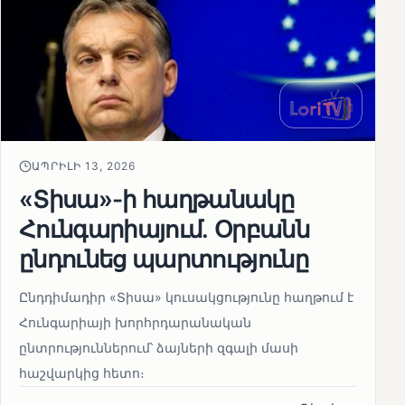
ԱՊՐԻԼԻ 13, 2026
«Տիսա»-ի հաղթանակը
Հունգարիայում․ Օրբանն
ընդունեց պարտությունը
Ընդդիմադիր «Տիսա» կուսակցությունը հաղթում է
Հունգարիայի խորհրդարանական
ընտրություններում՝ ձայների զգալի մասի
հաշվարկից հետո։