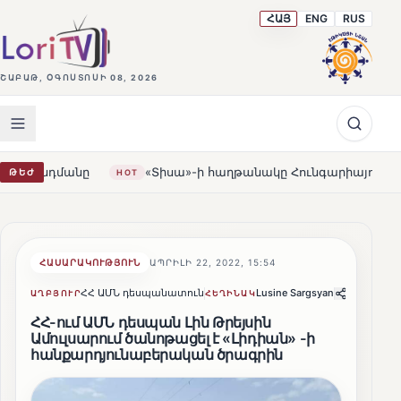
ՀԱՅ
ENG
RUS
ՇԱԲԱԹ, ՕԳՈՍՏՈՍԻ 08, 2026
ը
«Տիսա»-ի հաղթանակը Հունգարիայում․ Օրբանն ընդու
ԹԵԺ
HOT
ՀԱՍԱՐԱԿՈՒԹՅՈՒՆ
ԱՊՐԻԼԻ 22, 2022, 15:54
ՀՀ ԱՄՆ դեսպանատուն
Lusine Sargsyan
Կիսվել
ԱՂԲՅՈՒՐ
ՀԵՂԻՆԱԿ
ՀՀ-ում ԱՄՆ դեսպան Լին Թրեյսին
Ամուլսարում ծանոթացել է «Լիդիան» -ի
հանքարդյունաբերական ծրագրին