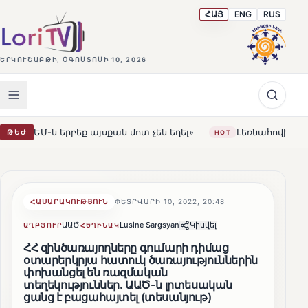
ՀԱՅ
ENG
RUS
ԵՐԿՈՒՇԱԲԹԻ, ՕԳՈՍՏՈՍԻ 10, 2026
ն մոտ չեն եղել»
Լեռնահովիտի Սուրբ Ստեփանոս եկեղե
ԹԵԺ
HOT
ՀԱՍԱՐԱԿՈՒԹՅՈՒՆ
ՓԵՏՐՎԱՐԻ 10, 2022, 20:48
ԱԱԾ
Lusine Sargsyan
Կիսվել
ԱՂԲՅՈՒՐ
ՀԵՂԻՆԱԿ
ՀՀ զինծառայողները գումարի դիմաց
օտարերկրյա հատուկ ծառայություններին
փոխանցել են ռազմական
տեղեկություններ․ ԱԱԾ-ն լրտեսական
ցանց է բացահայտել (տեսանյութ)