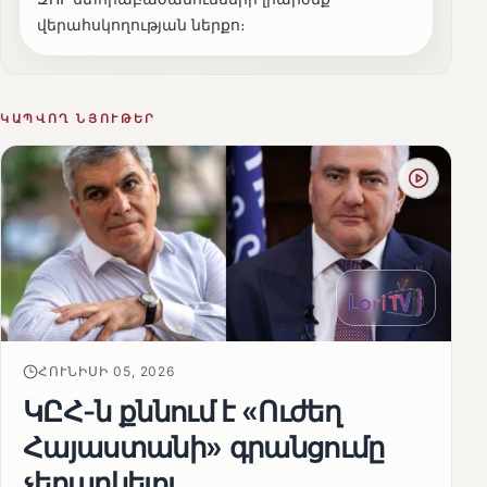
վերահսկողության ներքո։
ԿԱՊՎՈՂ ՆՅՈՒԹԵՐ
ՀՈՒՆԻՍԻ 05, 2026
ԿԸՀ-ն քննում է «Ուժեղ
Հայաստանի» գրանցումը
չեղարկելու