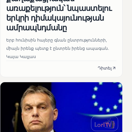
առաքելություն՝ նպաստելու
երկրի դիմակայունության
ամրապնդմանը
Երբ հունիսին հայերը գնան ընտրությունների,
միայն իրենք պետք է ընտրեն իրենց ապագան.
Կայա Կալլաս
Դիտել