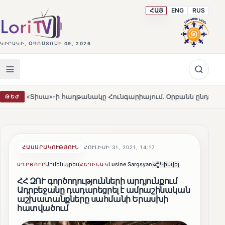
ՀԱՅ
ENG
RUS
ԿԻՐԱԿԻ, ՕԳՈՍՏՈՍԻ 09, 2026
»-ի հաղթանակը Հունգարիայում․ Օրբանն ընդունեց պարտությու
ԹԵԺ
ՀԱՍԱՐԱԿՈՒԹՅՈՒՆ
ՀՈՒԼԻՍԻ 31, 2021, 14:17
Արմենպրես
Lusine Sargsyan
Կիսվել
ԱՂԲՅՈՒՐ
ՀԵՂԻՆԱԿ
ՀՀ ԶՈՒ գործողությունների արդյունքում
Ադրբեջանը դադարեցրել է ամրաշինական
աշխատանքները սահմանի Երասխի
հատվածում