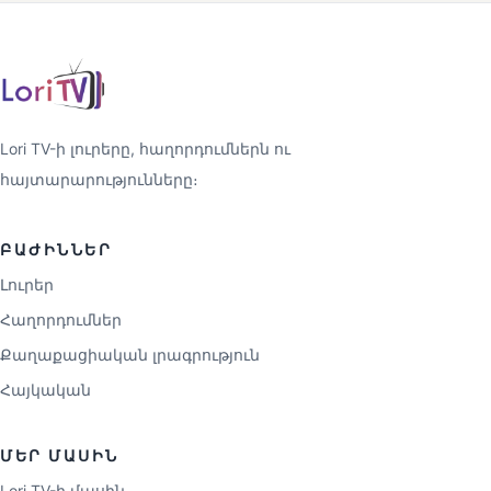
Lori TV-ի լուրերը, հաղորդումներն ու
հայտարարությունները։
ԲԱԺԻՆՆԵՐ
Լուրեր
Հաղորդումներ
Քաղաքացիական լրագրություն
Հայկական
ՄԵՐ ՄԱՍԻՆ
Lori TV-ի մասին