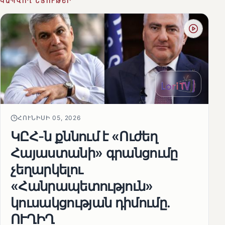
ԿԱՊՎՈՂ ՆՅՈՒԹԵՐ
ՀՈՒՆԻՍԻ 05, 2026
ԿԸՀ-ն քննում է «Ուժեղ
Հայաստանի» գրանցումը
չեղարկելու
«Հանրապետություն»
կուսակցության դիմումը.
ՈՒՂԻՂ