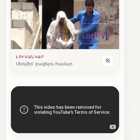
ԼՈՒՍԱՆԿԱՐ
Սեղմիր՝ բացելու համար