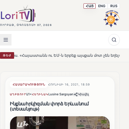
ՀԱՅ
ENG
RUS
ՈՒՐԲԱԹ, ՕԳՈՍՏՈՍԻ 07, 2026
անն ու ԵՄ-ն երբեք այսքան մոտ չեն եղել»
Լեռնահովիտ
ԹԵԺ
HOT
ՀԱՍԱՐԱԿՈՒԹՅՈՒՆ
ՀՈՒՆԻՍԻ 16, 2021, 18:59
Ա1+
Lusine Sargsyan
Կիսվել
ԱՂԲՅՈՒՐ
ՀԵՂԻՆԱԿ
Ինքնահրկիզման փորձ Երևանում
(տեսանյութ)