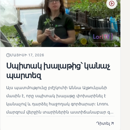
ՄԱՅԻՍԻ 17, 2026
Սպիտակ խալաթից՝ կանաչ
պարտեզ
Այս պատմությունը բժշկուհի Աննա Ալթունյանի
մասին է, որը սպիտակ խալաթը փոխարինել է
կանաչով և դարձել հաջողակ գործարար: Լոռու
մարզում վերջին տարիներին աստիճանաբար զ...
Դիտել