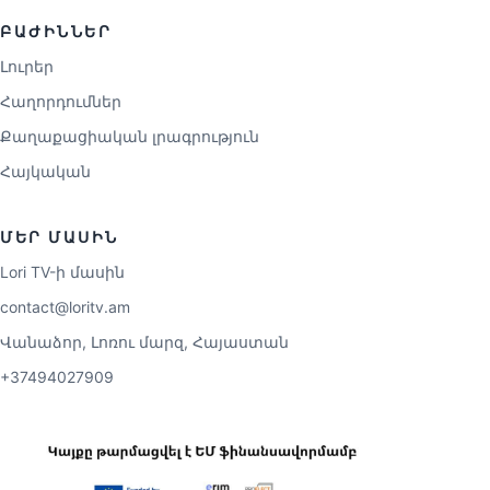
ԲԱԺԻՆՆԵՐ
Լուրեր
Հաղորդումներ
Քաղաքացիական լրագրություն
Հայկական
ՄԵՐ ՄԱՍԻՆ
Lori TV-ի մասին
contact@loritv.am
Վանաձոր, Լոռու մարզ, Հայաստան
+37494027909