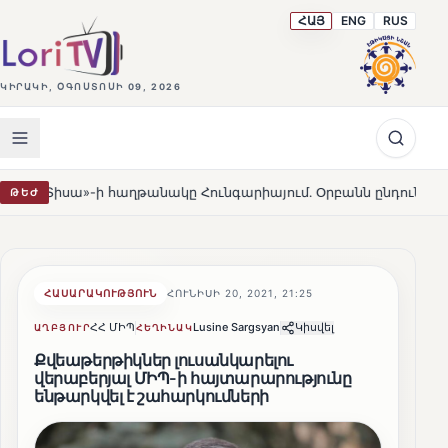
ՀԱՅ
ENG
RUS
ԿԻՐԱԿԻ, ՕԳՈՍՏՈՍԻ 09, 2026
 հաղթանակը Հունգարիայում․ Օրբանն ընդունեց պարտությունը
ԹԵԺ
ՀԱՍԱՐԱԿՈՒԹՅՈՒՆ
ՀՈՒՆԻՍԻ 20, 2021, 21:25
ՀՀ ՄԻՊ
Lusine Sargsyan
Կիսվել
ԱՂԲՅՈՒՐ
ՀԵՂԻՆԱԿ
Քվեաթերթիկներ լուսանկարելու
վերաբերյալ ՄԻՊ-ի հայտարարությունը
ենթարկվել է շահարկումների