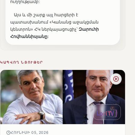
ուղղությամբ:
Այս և մի շարք այլ հարցերի է
պատասխանում «Կանանց աջակցման
կենտրոն» ՀԿ ներկայացուցիչ՝
Զարուհի
Հովհաննիսյանը:
ԿԱՊՎՈՂ ՆՅՈՒԹԵՐ
ՀՈՒՆԻՍԻ 05, 2026