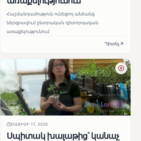
առաքելությունում
Հաշմանդամություն ունեցող անձանց
ներգրավում ընտրական դիտորդական
առաքելությունում
Դիտել
ՄԱՅԻՍԻ 17, 2026
Սպիտակ խալաթից՝ կանաչ