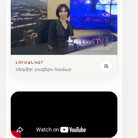
ԼՈՒՍԱՆԿԱՐ
Սեղմիր՝ բացելու համար