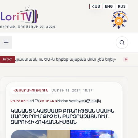
ՀԱՅ
ENG
RUS
ՈՒՐԲԱԹ, ՕԳՈՍՏՈՍԻ 07, 2026
 ու ԵՄ-ն երբեք այսքան մոտ չեն եղել»
Լեռնահովիտի Ս
ԹԵԺ
HOT
ՀԱՍԱՐԱԿՈՒԹՅՈՒՆ
ՄԱՐՏԻ 18, 2024, 18:37
Lori TV
Narine Avetisyan
Կիսվել
ԱՂԲՅՈՒՐ
ՀԵՂԻՆԱԿ
ԿԱՆԱՆՑ ՆԿԱՏՄԱՄԲ ԲՌՆՈՒԹՅԱՆ ՄԱՍԻՆ
ՄԱՐԶԵՐՈՒՄ ՔԻՉ ԵՆ ԲԱՐՁՐԱՁԱՅՆՈՒՄ.
ԶԱՐՈՒՀԻ ՀՈՎՀԱՆՆԻՍՅԱՆ